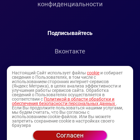
конфиденциальности
Подписывайтесь
Вконтакте
Telegram
Настоящий Сайт использует файлы
cookie
и собирает
сведения о Пользователях, в том числе с
использованием сторонних интернет-сервисов
Youtube
(Яндекс Метрика), в целях анализа эффективности и
улучшения работы сервисов сайта. Обработка
сведений о Пользователях осуществляется в
соответствии с
Политикой в области обработки и
обеспечения безопасности персональных данных
.
Если Вы продолжите пользоваться нашими услугами,
мы будем считать, что Вы согласны с
использованием cookie-файлов. Или Вы можете
запретить сохранение cookie в настройках своего
браузера
Согласен
© 1994-2025
— торговая витрина ИП Булатов В.А.