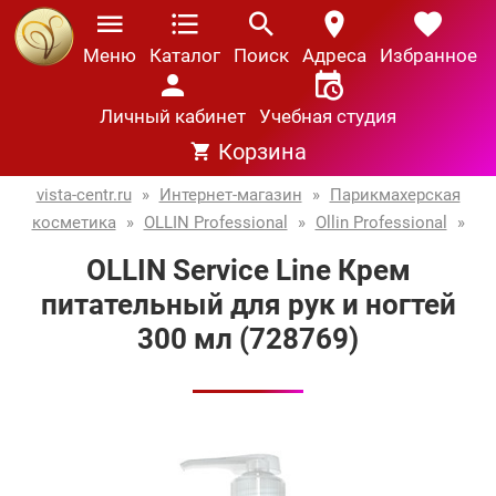
Меню
Каталог
Поиск
Адреса
Избранное
Личный кабинет
Учебная студия
Корзина
vista-centr.ru
»
Интернет-магазин
»
Парикмахерская
косметика
»
OLLIN Professional
»
Ollin Professional
»
OLLIN Service Line Крем
питательный для рук и ногтей
300 мл (728769)