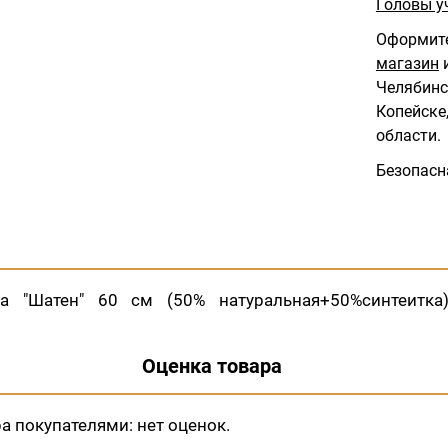
Головы у
Оформите
магазин
и
Челябинс
Копейске,
области.
Безопасн
ва "Шатен" 60 см (50% натуральная+50%синтеитка
Оценка товара
ра покупателями:
нет оценок.