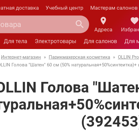
атная доставка
Учебный центр
Мастерам салонов
Адреса
Избра
Для тела
Электротовары
Для салонов
Для 
Интернет-магазин
»
Парикмахерская косметика
»
OLLIN Pro
LLIN Голова "Шатен" 60 см (50% натуральная+50%синтеитка)+ 
OLLIN Голова "Шатен
туральная+50%синт
(392453