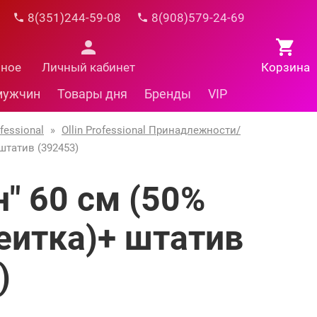
8(351)244-59-08
8(908)579-24-69
нное
Личный кабинет
Корзина
мужчин
Товары дня
Бренды
VIP
fessional
»
Ollin Professional Принадлежности/
штатив (392453)
" 60 см (50%
еитка)+ штатив
)