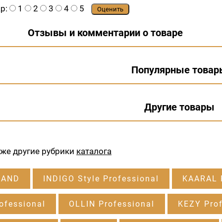
ар:
1
2
3
4
5
Оценить
Отзывы и комментарии о товаре
Популярные товар
Другие товары
кже другие рубрики
каталога
RAND
INDIGO Style Professional
KAARAL P
ofessional
OLLIN Professional
KEZY Prof