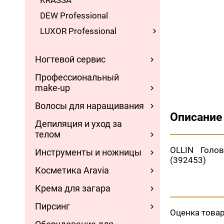
KRASSA
DEW Professional
LUXOR Professional
Ногтевой сервис
Профессиональный
make-up
Волосы для наращивания
Описание
Депиляция и уход за
телом
OLLIN Голо
Инструменты и ножницы
(392453)
Косметика Aravia
Крема для загара
Пирсинг
Оценка това