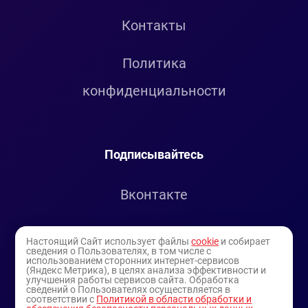
Контакты
Политика
конфиденциальности
Подписывайтесь
Вконтакте
Telegram
Настоящий Сайт использует файлы
cookie
и собирает
сведения о Пользователях, в том числе с
использованием сторонних интернет-сервисов
Youtube
(Яндекс Метрика), в целях анализа эффективности и
улучшения работы сервисов сайта. Обработка
сведений о Пользователях осуществляется в
соответствии с
Политикой в области обработки и