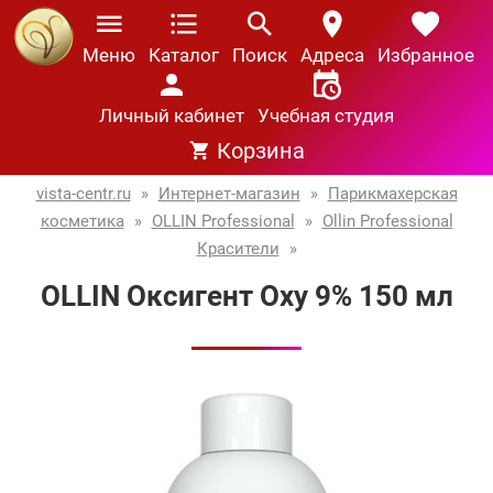
Меню
Каталог
Поиск
Адреса
Избранное
Личный кабинет
Учебная студия
Корзина
vista-centr.ru
»
Интернет-магазин
»
Парикмахерская
косметика
»
OLLIN Professional
»
Ollin Professional
Красители
»
OLLIN Оксигент Oxy 9% 150 мл