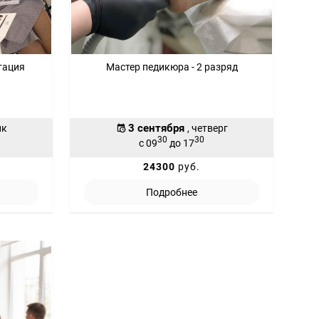
тация
Мастер педикюра - 2 разряд
3 сентября
ик
, четверг
30
30
с 09
до 17
24300
руб.
Подробнее