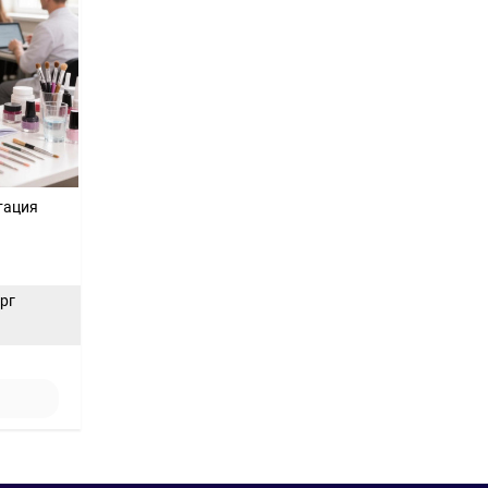
тация
ерг