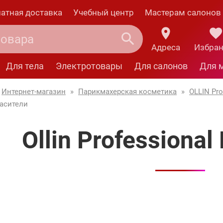
атная доставка
Учебный центр
Мастерам салонов
Адреса
Избра
Для тела
Электротовары
Для салонов
Для 
Интернет-магазин
»
Парикмахерская косметика
»
OLLIN Pro
расители
Ollin Professiona