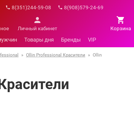
8(351)244-59-08
8(908)579-24-69
нное
Личный кабинет
Корзина
мужчин
Товары дня
Бренды
VIP
fessional
»
Ollin Professional Красители
»
Ollin
l Красители