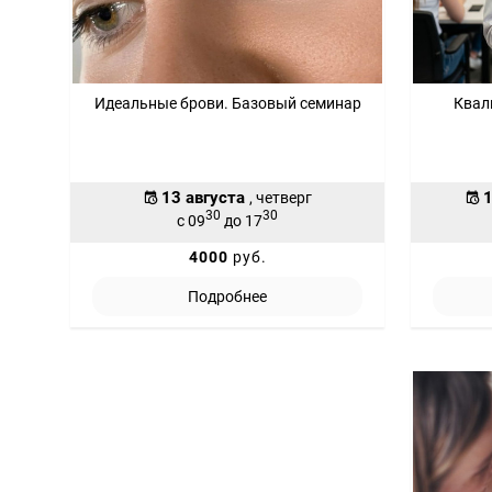
Идеальные брови. Базовый семинар
Квал
13 августа
1
, четверг
30
30
с 09
до 17
4000
руб.
Подробнее