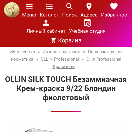
Меню
Каталог
Поиск
Адреса
Избранное
Личный кабинет
Учебная студия
Корзина
vista-centr.ru
»
Интернет-магазин
»
Парикмахерская
косметика
»
OLLIN Professional
»
Ollin Professional
Красители
»
OLLIN SILK TOUCH Безаммиачная
Крем-краска 9/22 Блондин
фиолетовый