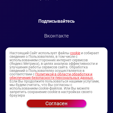
Подписывайтесь
Вконтакте
Telegram
Настоящий Сайт использует файлы
cookie
и собирает
сведения о Пользователях, в том числе с
использованием сторонних интернет-сервисов
Youtube
(Яндекс Метрика), в целях анализа эффективности и
улучшения работы сервисов сайта. Обработка
сведений о Пользователях осуществляется в
соответствии с
Политикой в области обработки и
обеспечения безопасности персональных данных
.
Если Вы продолжите пользоваться нашими услугами,
мы будем считать, что Вы согласны с
использованием cookie-файлов. Или Вы можете
запретить сохранение cookie в настройках своего
браузера
Согласен
© 1994-2025
— торговая витрина ИП Булатов В.А.
(профессиональная косметика)