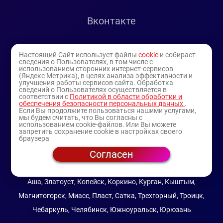
Вконтакте
Telegram
Настоящий Сайт использует файлы
cookie
и собирает
сведения о Пользователях, в том числе с
использованием сторонних интернет-сервисов
Youtube
(Яндекс Метрика), в целях анализа эффективности и
улучшения работы сервисов сайта. Обработка
сведений о Пользователях осуществляется в
соответствии с
Политикой в области обработки и
обеспечения безопасности персональных данных
.
Если Вы продолжите пользоваться нашими услугами,
мы будем считать, что Вы согласны с
использованием cookie-файлов. Или Вы можете
запретить сохранение cookie в настройках своего
браузера
Согласен
© 1994-2025
— торговая витрина ИП Булатов В.А.
(профессиональная косметика)
Аша, Златоуст, Копейск, Коркино, Курган, Кыштым,
Магнитогорск, Миасс, Пласт, Сатка, Трехгорный, Троицк,
Чебаркуль, Челябинск, Южноуральск, Юрюзань