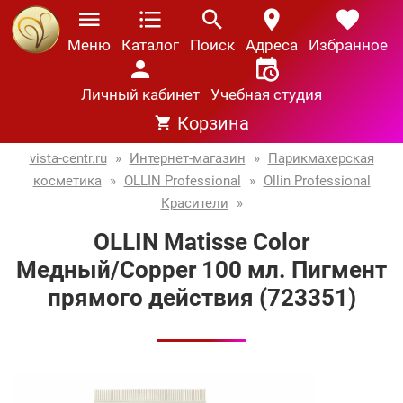
Меню
Каталог
Поиск
Адреса
Избранное
Личный кабинет
Учебная студия
Корзина
vista-centr.ru
»
Интернет-магазин
»
Парикмахерская
косметика
»
OLLIN Professional
»
Ollin Professional
Красители
»
OLLIN Matisse Color
Медный/Copper 100 мл. Пигмент
прямого действия (723351)