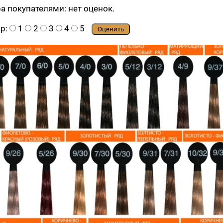
ра покупателями:
нет оценок.
ар:
1
2
3
4
5
Оценить