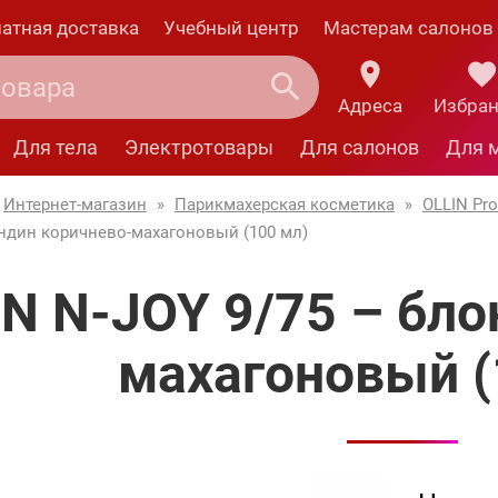
атная доставка
Учебный центр
Мастерам салонов
Адреса
Избра
Для тела
Электротовары
Для салонов
Для 
Интернет-магазин
»
Парикмахерская косметика
»
OLLIN Pro
ондин коричнево-махагоновый (100 мл)
IN N-JOY 9/75 – бл
махагоновый (