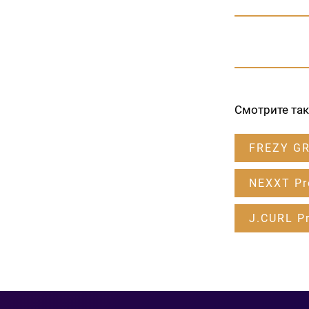
Смотрите та
FREZY G
NEXXT Pr
J.CURL Pr