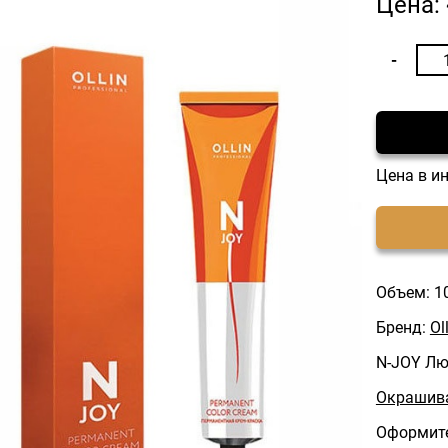
Цена:
Цена в и
Объем: 1
Бренд:
Ol
N-JOY Лю
Окрашива
Оформите