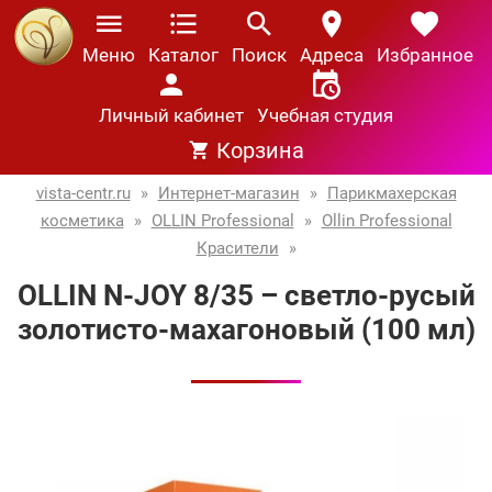
Меню
Каталог
Поиск
Адреса
Избранное
Личный кабинет
Учебная студия
Корзина
vista-centr.ru
»
Интернет-магазин
»
Парикмахерская
косметика
»
OLLIN Professional
»
Ollin Professional
Красители
»
OLLIN N-JOY 8/35 – светло-русый
золотисто-махагоновый (100 мл)