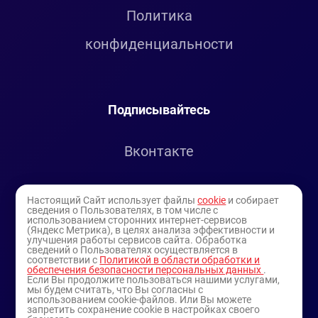
Политика
конфиденциальности
Подписывайтесь
Вконтакте
Telegram
Настоящий Сайт использует файлы
cookie
и собирает
сведения о Пользователях, в том числе с
использованием сторонних интернет-сервисов
Youtube
(Яндекс Метрика), в целях анализа эффективности и
улучшения работы сервисов сайта. Обработка
сведений о Пользователях осуществляется в
соответствии с
Политикой в области обработки и
обеспечения безопасности персональных данных
.
Если Вы продолжите пользоваться нашими услугами,
мы будем считать, что Вы согласны с
использованием cookie-файлов. Или Вы можете
запретить сохранение cookie в настройках своего