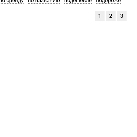
по бренду
по названию
подешевле
подороже
1
2
3