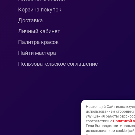
Корзина покупок
Доставка
Личный кабинет
Палитра красок
Найти мастера
Пользовательское соглашение
Настоящий Сайт используе
использованием сторонних и
улучшения работы сервисов
соответствии с
Политикой в
Если Вы продолжите пользо
использованием cookie-файл
© 1994