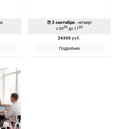
3 сентября
ик
, четверг
30
30
с 09
до 17
24300
руб.
Подробнее