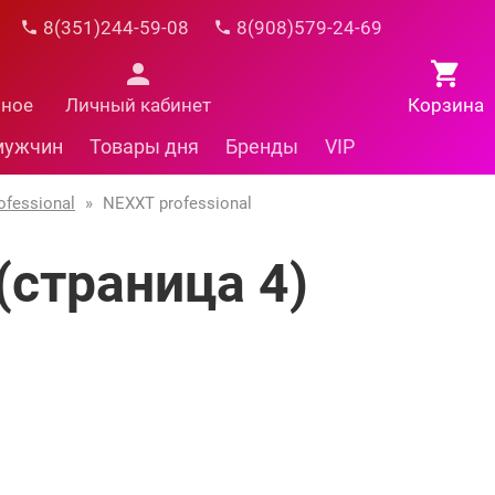
8(351)244-59-08
8(908)579-24-69
нное
Личный кабинет
Корзина
мужчин
Товары дня
Бренды
VIP
fessional
»
NEXXT professional
(страница 4)