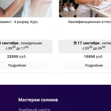
зажист - 4 разряд. Курс.
Квалификационная аттес
4 сентября
17 сентября
, понедельник
, четв
30
30
30
30
с 09
до 17
с 09
до 09
22000
руб.
10000
руб.
Подробнее
Подробнее
Мастерам салонов
Учебный центр