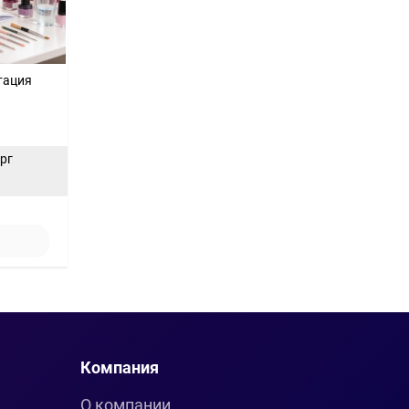
тация
ерг
Компания
О компании