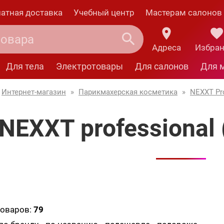
атная доставка
Учебный центр
Мастерам салонов
Адреса
Избра
Для тела
Электротовары
Для салонов
Для 
Интернет-магазин
»
Парикмахерская косметика
»
NEXXT Pro
NEXXT professional 
товаров:
79