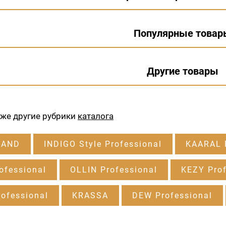
Популярные товар
Другие товары
кже другие рубрики
каталога
RAND
INDIGO Style Professional
KAARAL P
ofessional
OLLIN Professional
KEZY Prof
ofessional
KRASSA
DEW Professional