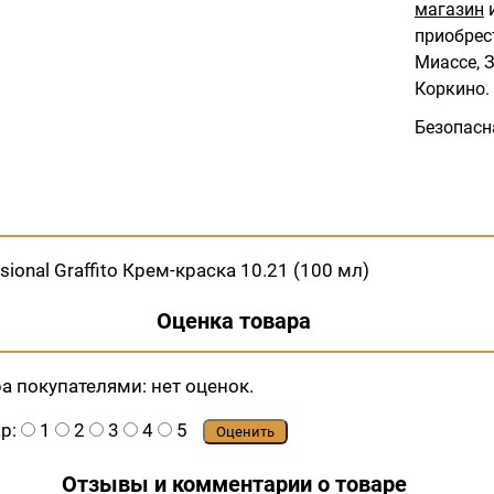
магазин
и
приобрес
Миассе, З
Коркино.
Безопасн
ional Graffito Крем-краска 10.21 (100 мл)
Оценка товара
ра покупателями:
нет оценок.
ар:
1
2
3
4
5
Оценить
Отзывы и комментарии о товаре