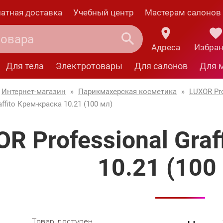
атная доставка
Учебный центр
Мастерам салонов
Адреса
Избра
Для тела
Электротовары
Для салонов
Для 
Интернет-магазин
»
Парикмахерская косметика
»
LUXOR Pro
affito Крем-краска 10.21 (100 мл)
R Professional Graf
10.21 (100