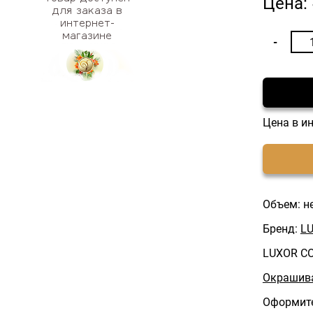
Цена:
Цена в и
Объем: н
Бренд:
LU
LUXOR C
Окрашива
Оформите