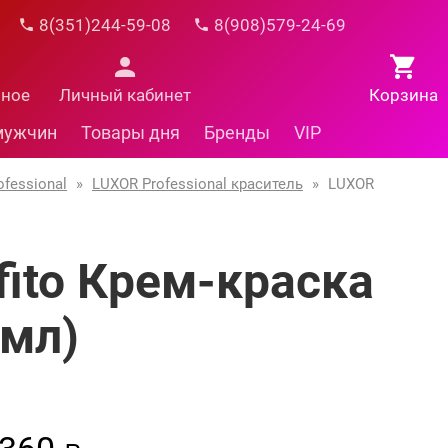
8(351)244-59-08
8(908)579-24-69
нное
Личный кабинет
Корзина
мужчин
Товары дня
Бренды
VIP
fessional
»
LUXOR Professional краситель
»
LUXOR
fito Крем-краска
 мл)