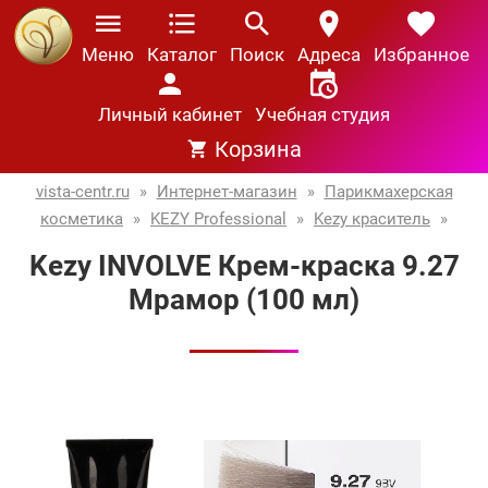
Меню
Каталог
Поиск
Адреса
Избранное
Личный кабинет
Учебная студия
Корзина
vista-centr.ru
»
Интернет-магазин
»
Парикмахерская
косметика
»
KEZY Professional
»
Kezy краситель
»
Kezy INVOLVE Крем-краска 9.27
Мрамор (100 мл)