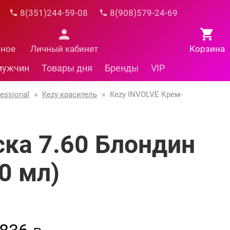
8(351)244-59-08
8(908)579-24-69
нное
Личный кабинет
Корзина
мужчин
Товары дня
Бренды
VIP
essional
»
Kezy краситель
»
Kezy INVOLVE Крем-
ска 7.60 Блондин
0 мл)