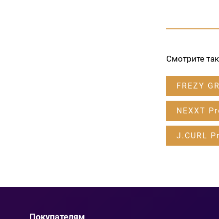
Смотрите та
FREZY G
NEXXT Pr
J.CURL Pr
Покупателям