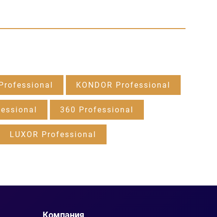
rofessional
KONDOR Professional
essional
360 Professional
LUXOR Professional
Компания