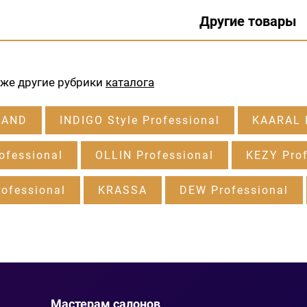
Другие товары
кже другие рубрики
каталога
RAND
INDIGO Style Professional
KAARAL P
ofessional
OLLIN Professional
KEZY Prof
ofessional
KRASSA
DEW Professional
Мастерам салонов