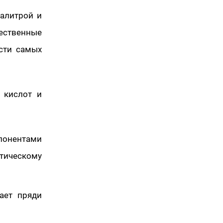
палитрой и
ественные
ости самых
х кислот и
понентами
етическому
ает пряди