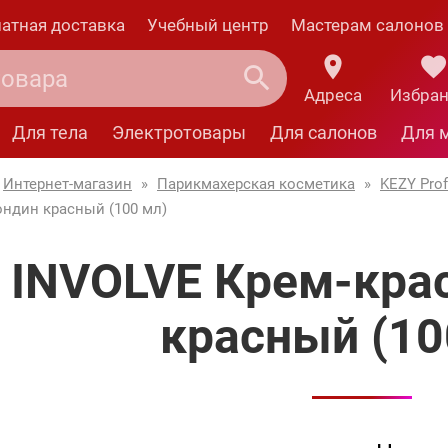
атная доставка
Учебный центр
Мастерам салонов
Адреса
Избра
Для тела
Электротовары
Для салонов
Для 
Интернет-магазин
»
Парикмахерская косметика
»
KEZY Prof
ондин красный (100 мл)
 INVOLVE Крем-кра
красный (10