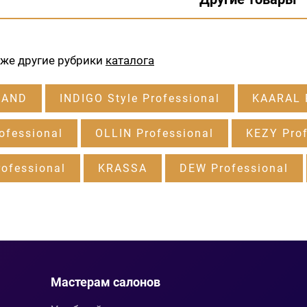
кже другие рубрики
каталога
RAND
INDIGO Style Professional
KAARAL P
ofessional
OLLIN Professional
KEZY Prof
ofessional
KRASSA
DEW Professional
Мастерам салонов