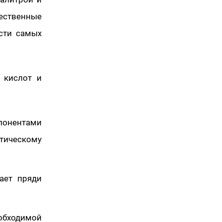
ественные
ости самых
х кислот и
понентами
етическому
ает пряди
обходимой