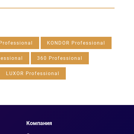
rofessional
KONDOR Professional
essional
360 Professional
LUXOR Professional
Компания