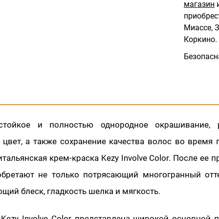
магазин
и
приобрес
Миассе, З
Коркино.
Безопасн
стойкое и полностью однородное окрашивание,
цвет, а также сохранение качества волос во время
итальянская крем-краска Kezy Involve Color. После ее 
бретают не только потрясающий многогранный отте
ий блеск, гладкость шелка и мягкость.
 Kezy Involve Color представлена широкой основной 