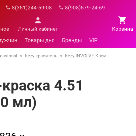
8(351)244-59-08
8(908)579-24-69
нное
Личный кабинет
Корзина
мужчин
Товары дня
Бренды
VIP
essional
»
Kezy краситель
»
Kezy INVOLVE Крем-
-краска 4.51
0 мл)