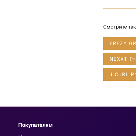
Смотрите та
FREZY G
NEXXT Pr
J.CURL Pr
Покупателям