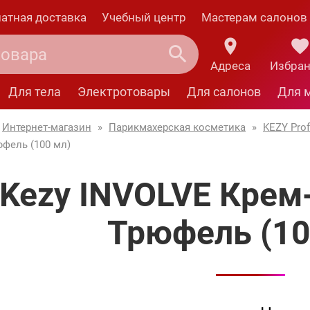
атная доставка
Учебный центр
Мастерам салонов
Адреса
Избра
Для тела
Электротовары
Для салонов
Для 
Интернет-магазин
»
Парикмахерская косметика
»
KEZY Prof
юфель (100 мл)
Kezy INVOLVE Крем
Трюфель (10