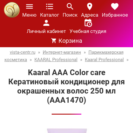
Меню
Каталог
Поиск
Адреса
Избранное
Личный кабинет
Учебная студия
Корзина
vista-centr.ru
»
Интернет-магазин
»
Парикмахерская
косметика
»
KAARAL Professional
»
Kaaral Professional
»
Kaaral AAA Color care
Кератиновый кондиционер для
окрашенных волос 250 мл
(AAA1470)