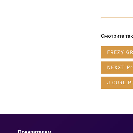
Смотрите та
FREZY G
NEXXT Pr
J.CURL Pr
Покупателям