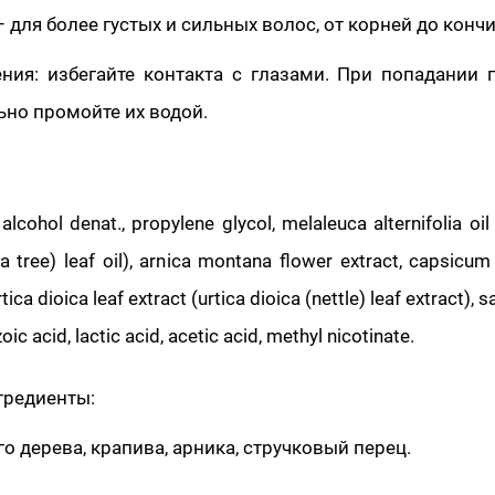
 для более густых и сильных волос, от корней до кончи
ния: избегайте контакта с глазами. При попадании 
ьно промойте их водой.
alcohol denat., propylene glycol, melaleuca alternifolia oi
tea tree) leaf oil), arnica montana flower extract, capsicu
rtica dioica leaf extract (urtica dioica (nettle) leaf extract), sa
ic acid, lactic acid, acetic acid, methyl nicotinate.
гредиенты:
о дерева, крапива, арника, стручковый перец.