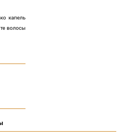
ько капель
ите волосы
ы