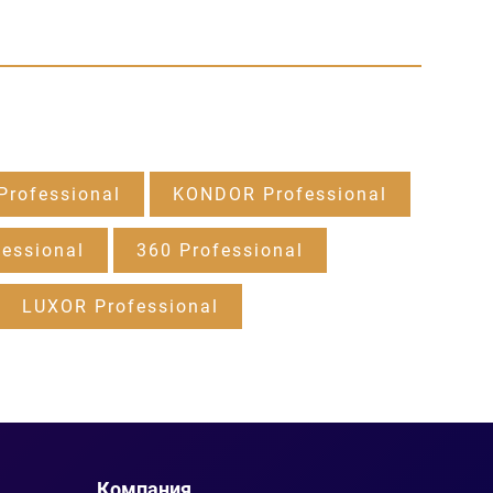
rofessional
KONDOR Professional
essional
360 Professional
LUXOR Professional
Компания