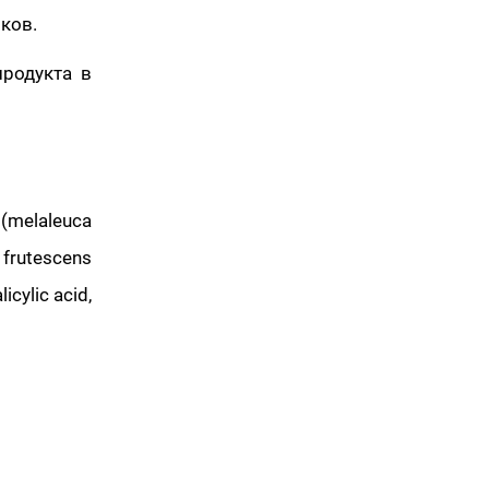
ков.
продукта в
l (melaleuca
m frutescens
licylic acid,