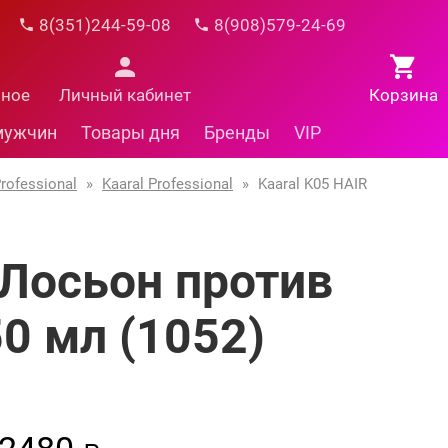
8(351)244-59-08
8(908)579-24-69
нное
Личный кабинет
Корзина
мужчин
Товары дня
Бренды
VIP
rofessional
»
Kaaral Professional
»
Kaaral K05 HAIR
 Лосьон против
0 мл (1052)