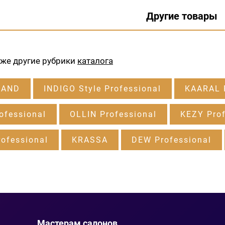
Другие товары
кже другие рубрики
каталога
RAND
INDIGO Style Professional
KAARAL P
ofessional
OLLIN Professional
KEZY Prof
ofessional
KRASSA
DEW Professional
Мастерам салонов