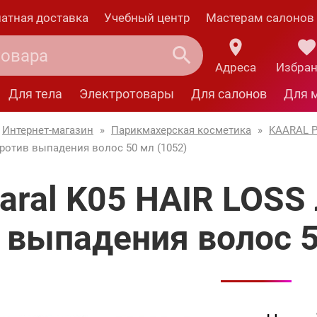
атная доставка
Учебный центр
Мастерам салонов
Адреса
Избра
Для тела
Электротовары
Для салонов
Для 
Интернет-магазин
»
Парикмахерская косметика
»
KAARAL P
ротив выпадения волос 50 мл (1052)
aral K05 HAIR LOSS
выпадения волос 5