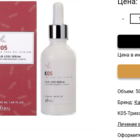
Цена:
Цена в и
Объем: 5
Бренд:
Ka
K05-Трих
Лечение 
Оформите