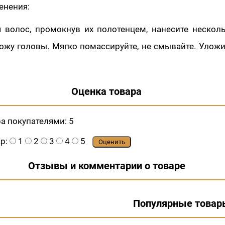
енения:
 волос, промокнув их полотенцем, нанесите нескол
кожу головы. Мягко помассируйте, не смывайте. Улож
Оценка товара
ра покупателями:
5
ар:
1
2
3
4
5
Оценить
Отзывы и комментарии о товаре
Популярные товар