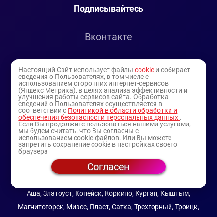
Подписывайтесь
Вконтакте
Telegram
Настоящий Сайт использует файлы
cookie
и собирает
сведения о Пользователях, в том числе с
использованием сторонних интернет-сервисов
Youtube
(Яндекс Метрика), в целях анализа эффективности и
улучшения работы сервисов сайта. Обработка
сведений о Пользователях осуществляется в
соответствии с
Политикой в области обработки и
обеспечения безопасности персональных данных
.
Если Вы продолжите пользоваться нашими услугами,
мы будем считать, что Вы согласны с
использованием cookie-файлов. Или Вы можете
запретить сохранение cookie в настройках своего
браузера
Согласен
© 1994-2025
— торговая витрина ИП Булатов В.А.
(профессиональная косметика)
Аша, Златоуст, Копейск, Коркино, Курган, Кыштым,
Магнитогорск, Миасс, Пласт, Сатка, Трехгорный, Троицк,