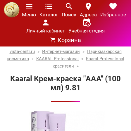
Меню
Каталог
Поиск
Адреса
Избранное
Личный кабинет
Учебная студия
Корзина
vista-centr.ru
»
Интернет-магазин
»
Парикмахерская
косметика
»
KAARAL Professional
»
Kaaral Professional
красители
»
Kaaral Крем-краска "AAA" (100
мл) 9.81