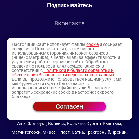
Подписывайтесь
Вконтакте
Telegram
Настоящий Сайт использует файлы
cookie
и собирает
сведения о Пользователях, в том числе с
использованием сторонних интернет-сервисов
Youtube
(Яндекс Метрика), в целях анализа эффективности и
улучшения работы сервисов сайта. Обработка
сведений о Пользователях осуществляется в
соответствии с
Политикой в области обработки и
обеспечения безопасности персональных данных
.
Если Вы продолжите пользоваться нашими услугами,
мы будем считать, что Вы согласны с
использованием cookie-файлов. Или Вы можете
запретить сохранение cookie в настройках своего
браузера
Согласен
© 1994-2025
— торговая витрина ИП Булатов В.А.
(профессиональная косметика)
Аша, Златоуст, Копейск, Коркино, Курган, Кыштым,
Магнитогорск, Миасс, Пласт, Сатка, Трехгорный, Троицк,