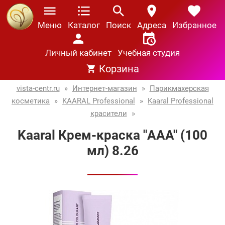
Меню
Каталог
Поиск
Адреса
Избранное
Личный кабинет
Учебная студия
Корзина
vista-centr.ru
»
Интернет-магазин
»
Парикмахерская
косметика
»
KAARAL Professional
»
Kaaral Professional
красители
»
Kaaral Крем-краска "AAA" (100
мл) 8.26