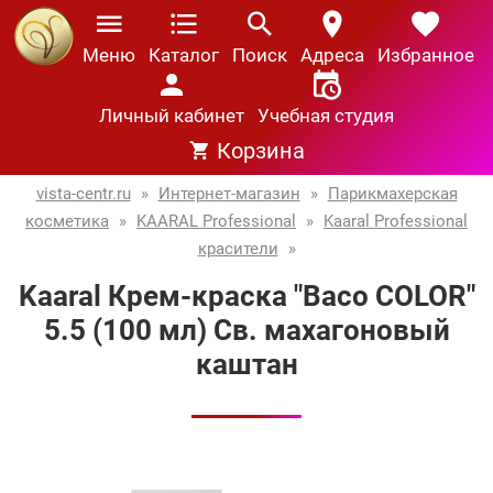
Меню
Каталог
Поиск
Адреса
Избранное
Личный кабинет
Учебная студия
Корзина
vista-centr.ru
»
Интернет-магазин
»
Парикмахерская
косметика
»
KAARAL Professional
»
Kaaral Professional
красители
»
Kaaral Крем-краска "Baco COLOR"
5.5 (100 мл) Св. махагоновый
каштан