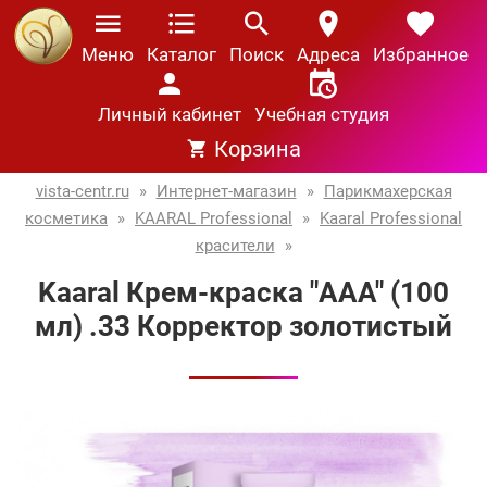
Меню
Каталог
Поиск
Адреса
Избранное
Личный кабинет
Учебная студия
Корзина
vista-centr.ru
»
Интернет-магазин
»
Парикмахерская
косметика
»
KAARAL Professional
»
Kaaral Professional
красители
»
Kaaral Крем-краска "AAA" (100
мл) .33 Корректор золотистый