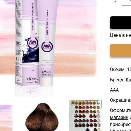
Цена в и
Объем: 1
Бренд:
Ka
AAA
Окрашива
Оформите
магазин
и
приобрес