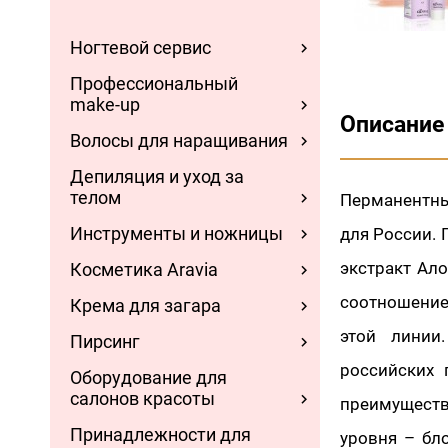
Ногтевой сервис
Профессиональный
make-up
Описание
Волосы для наращивания
Депиляция и уход за
телом
Перманентны
Инструменты и ножницы
для России. 
экстракт Ал
Косметика Aravia
соотношение
Крема для загара
этой линии
Пирсинг
российских 
Оборудование для
салонов красоты
преимущест
Принадлежности для
уровня – бл