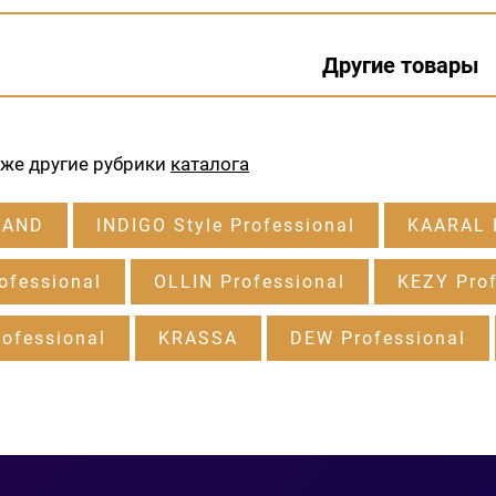
Другие товары
кже другие рубрики
каталога
RAND
INDIGO Style Professional
KAARAL P
ofessional
OLLIN Professional
KEZY Prof
ofessional
KRASSA
DEW Professional