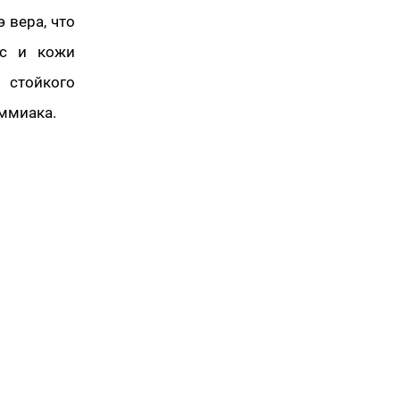
 вера, что
ос и кожи
 стойкого
ммиака.