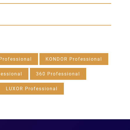
rofessional
KONDOR Professional
essional
360 Professional
LUXOR Professional