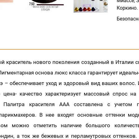
Миассе, З
Коркино.
Безопасн
й краситель нового поколения созданный в Италии 
Пигментарная основа люкс класса гарантирует идеальн
оэ – обеспечивает уход и здоровый вид ваших волос.
 цена- качество характеризует массовый спрос на 
. Палитра красителя ААА составлена с учетом 
парикмахеров. В нее входят основные оттенки модн
вом можно отметить наличие большого количест
ондин, а ток же бежевых и перламутровых оттенков.