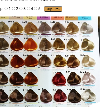
ар:
1
2
3
4
5
Оценить