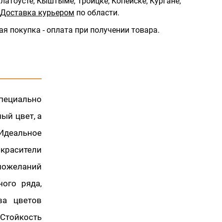
латоусте, Кыштыме, Троицке, Копейске, Кургане,
Доставка курьером
по области.
ая покупка - оплата при получении товара.
специально
ый цвет, а
 Идеальное
красители
пожеланий
ого ряда,
ва цветов
 Стойкость