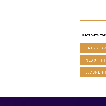
Смотрите та
FREZY G
NEXXT Pr
J.CURL Pr