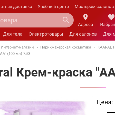
атная доставка
Учебный центр
Мастерам салонов
Адреса
Избра
Для тела
Электротовары
Для салонов
Для 
Интернет-магазин
»
Парикмахерская косметика
»
KAARAL P
AA" (100 мл) 7.53
ral Крем-краска "AA
Цена: