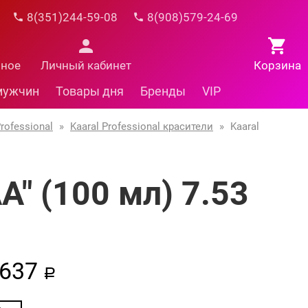
8(351)244-59-08
8(908)579-24-69
нное
Личный кабинет
Корзина
мужчин
Товары дня
Бренды
VIP
rofessional
»
Kaaral Professional красители
»
Kaaral
A" (100 мл) 7.53
637
a