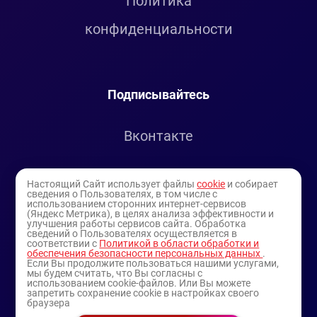
Политика
конфиденциальности
Подписывайтесь
Вконтакте
Telegram
Настоящий Сайт использует файлы
cookie
и собирает
сведения о Пользователях, в том числе с
использованием сторонних интернет-сервисов
Youtube
(Яндекс Метрика), в целях анализа эффективности и
улучшения работы сервисов сайта. Обработка
сведений о Пользователях осуществляется в
соответствии с
Политикой в области обработки и
обеспечения безопасности персональных данных
.
Если Вы продолжите пользоваться нашими услугами,
мы будем считать, что Вы согласны с
использованием cookie-файлов. Или Вы можете
запретить сохранение cookie в настройках своего
браузера