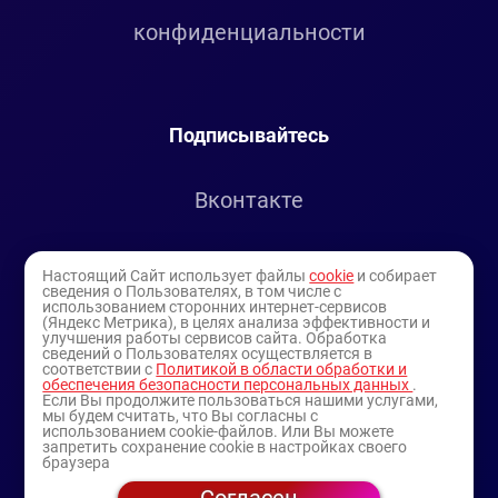
конфиденциальности
Подписывайтесь
Вконтакте
Telegram
Настоящий Сайт использует файлы
cookie
и собирает
сведения о Пользователях, в том числе с
использованием сторонних интернет-сервисов
Youtube
(Яндекс Метрика), в целях анализа эффективности и
улучшения работы сервисов сайта. Обработка
сведений о Пользователях осуществляется в
соответствии с
Политикой в области обработки и
обеспечения безопасности персональных данных
.
Если Вы продолжите пользоваться нашими услугами,
мы будем считать, что Вы согласны с
использованием cookie-файлов. Или Вы можете
запретить сохранение cookie в настройках своего
браузера
© 1994-2025
— торговая витрина ИП Булатов В.А.