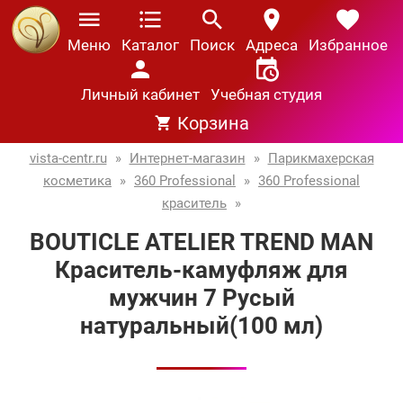
Меню
Каталог
Поиск
Адреса
Избранное
Личный кабинет
Учебная студия
Корзина
vista-centr.ru
»
Интернет-магазин
»
Парикмахерская
косметика
»
360 Professional
»
360 Professional
краситель
»
BOUTICLE ATELIER TREND MAN
Краситель-камуфляж для
мужчин 7 Русый
натуральный(100 мл)