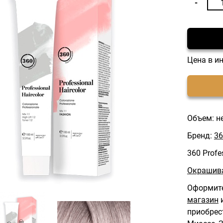
Цена в и
Объем: н
Бренд:
36
360 Profe
Окрашива
Оформите
магазин
и
приобрес