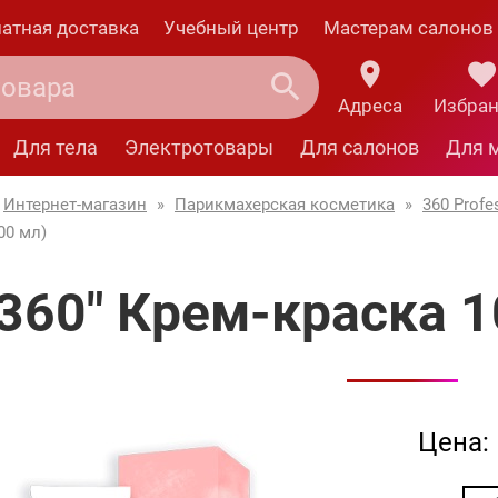
атная доставка
Учебный центр
Мастерам салонов
Адреса
Избра
Для тела
Электротовары
Для салонов
Для 
Интернет-магазин
»
Парикмахерская косметика
»
360 Profe
00 мл)
"360" Крем-краска 1
Цена: