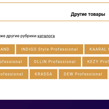
Другие товары
кже другие рубрики
каталога
RAND
INDIGO Style Professional
KAARAL P
ofessional
OLLIN Professional
KEZY Prof
ofessional
KRASSA
DEW Professional