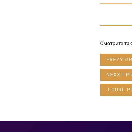
Смотрите та
FREZY G
NEXXT Pr
J.CURL Pr