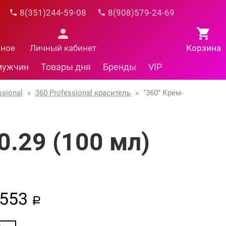
8(351)244-59-08
8(908)579-24-69
нное
Личный кабинет
Корзина
мужчин
Товары дня
Бренды
VIP
ssional
»
360 Professional краситель
»
"360" Крем-
0.29 (100 мл)
553
a