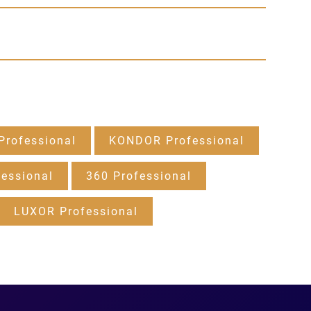
rofessional
KONDOR Professional
essional
360 Professional
LUXOR Professional