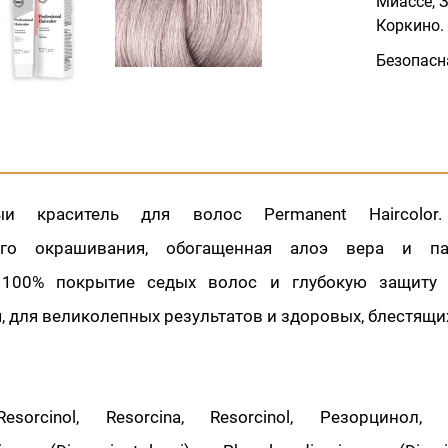
Миассе, З
Коркино.
Безопасн
ыи краситель для волос Permanent Haircolor
ого окрашивания, обогащенная алоэ вера и па
т 100% покрытие седых волос и глубокую защиту
 для великолепных результатов и здоровых, блестящи
Resorcinol, Resorcina, Resorcinol, Резорцинол, R