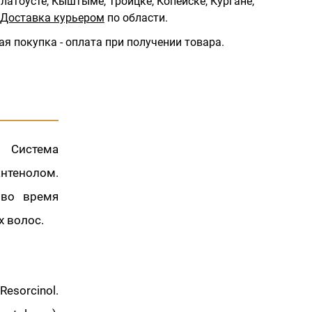
латоусте, Кыштыме, Троицке, Копейске, Кургане,
Доставка курьером
по области.
ая покупка - оплата при получении товара.
. Система
нтенолом.
 во время
х волос.
esorcinol.