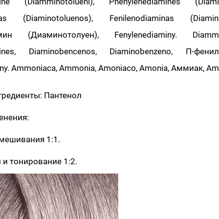
mine (Diamminotolueni), Phenylenediamines (Diamin
inas (Diaminotoluenos), Fenilenodiaminas (Diamino
мин (Диаминотолуен), Fenylenediaminy. Diammin
mines, Diaminobencenos, Diaminobenzeno, П-фенил
ny. Ammoniaca, Ammonia, Amoniaco, Amonia, Аммиак, Am
гредиенты: Пантенол
енения:
мешивания 1:1.
и тонирование 1:2.