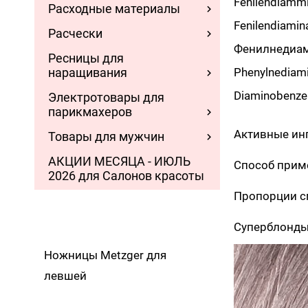
Fenilendiam
Расходные материалы
Fenilendiam
Расчески
Фенилнедиа
Ресницы для
наращивания
Phenylnedia
Diaminobenze
Электротовары для
парикмахеров
Активные ин
Товары для мужчин
АКЦИИ МЕСЯЦА - ИЮЛЬ
Способ прим
2026 для Салонов красоты
Пропорции с
Суперблонды 
Ножницы Metzger для
левшей