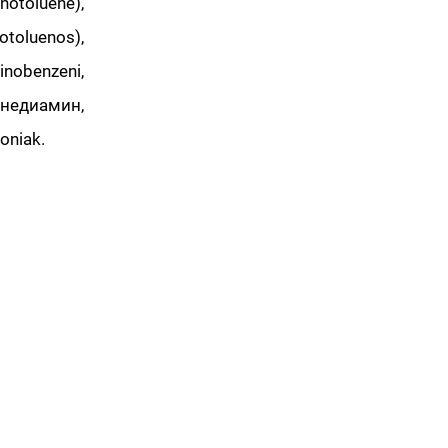
otoluene),
toluenos),
obenzeni,
недиамин,
oniak.