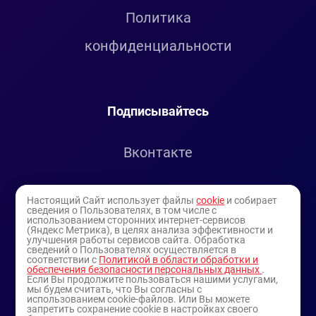
Политика
конфиденциальности
Подписывайтесь
Вконтакте
Telegram
Настоящий Сайт использует файлы
cookie
и собирает
сведения о Пользователях, в том числе с
использованием сторонних интернет-сервисов
Youtube
(Яндекс Метрика), в целях анализа эффективности и
улучшения работы сервисов сайта. Обработка
сведений о Пользователях осуществляется в
соответствии с
Политикой в области обработки и
обеспечения безопасности персональных данных
.
Если Вы продолжите пользоваться нашими услугами,
мы будем считать, что Вы согласны с
использованием cookie-файлов. Или Вы можете
запретить сохранение cookie в настройках своего