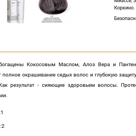
Миассе, З
Коркино.
Безопасн
обогащены Кокосовым Маслом, Алоз Вера и Пантен
т полное окрашивание седых волос и глубокую защит
Как результат - сияющие здоровьем волосы. Проте
ми.
:1
:2