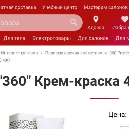
атная доставка
Учебный центр
Мастерам салонов
Адреса
Избра
Для тела
Электротовары
Для салонов
Для 
Интернет-магазин
»
Парикмахерская косметика
»
360 Profe
0 мл)
"360" Крем-краска 4
Цена: