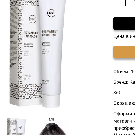
Цена в и
Объем: 1
Бренд:
Ka
360
Окрашива
Оформите
магазин
и
приобрес