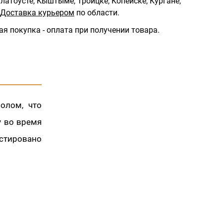
латоусте, Кыштыме, Троицке, Копейске, Кургане,
Доставка курьером
по области.
ая покупка - оплата при получении товара.
олом, что
у во время
стировано