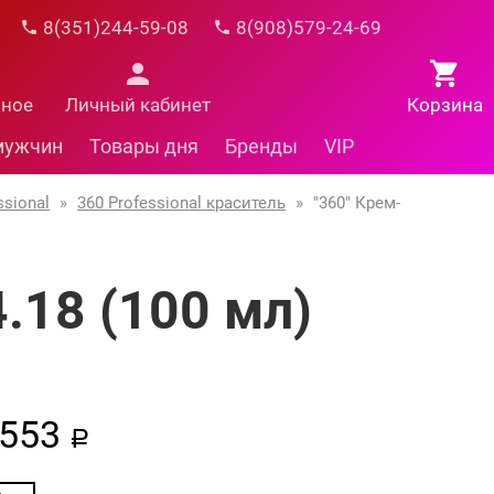
8(351)244-59-08
8(908)579-24-69
нное
Личный кабинет
Корзина
мужчин
Товары дня
Бренды
VIP
ssional
»
360 Professional краситель
»
"360" Крем-
.18 (100 мл)
553
a