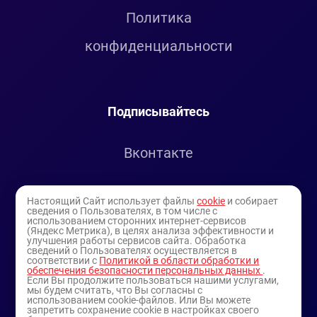
Политика
конфиденциальности
Подписывайтесь
Вконтакте
Telegram
Настоящий Сайт использует файлы
cookie
и собирает
сведения о Пользователях, в том числе с
использованием сторонних интернет-сервисов
Youtube
(Яндекс Метрика), в целях анализа эффективности и
улучшения работы сервисов сайта. Обработка
сведений о Пользователях осуществляется в
соответствии с
Политикой в области обработки и
обеспечения безопасности персональных данных
.
Если Вы продолжите пользоваться нашими услугами,
мы будем считать, что Вы согласны с
использованием cookie-файлов. Или Вы можете
запретить сохранение cookie в настройках своего