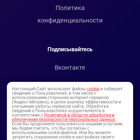
Политика
конфиденциальности
Подписывайтесь
Вконтакте
Telegram
Настоящий Сайт использует файлы
cookie
и собирает
сведения о Пользователях, в том числе с
использованием сторонних интернет-сервисов
Youtube
(Яндекс Метрика), в целях анализа эффективности и
улучшения работы сервисов сайта. Обработка
сведений о Пользователях осуществляется в
соответствии с
Политикой в области обработки и
обеспечения безопасности персональных данных
.
Если Вы продолжите пользоваться нашими услугами,
мы будем считать, что Вы согласны с
использованием cookie-файлов. Или Вы можете
запретить сохранение cookie в настройках своего