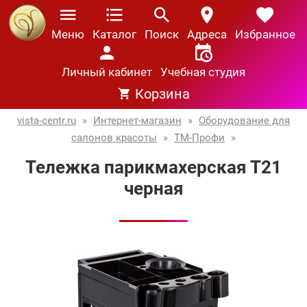
Меню
Каталог
Поиск
Адреса
Избранное
Личный кабинет
Учебная студия
Корзина
vista-centr.ru
»
Интернет-магазин
»
Оборудование для
салонов красоты
»
ТМ-Профи
»
Тележка парикмахерская Т21
черная