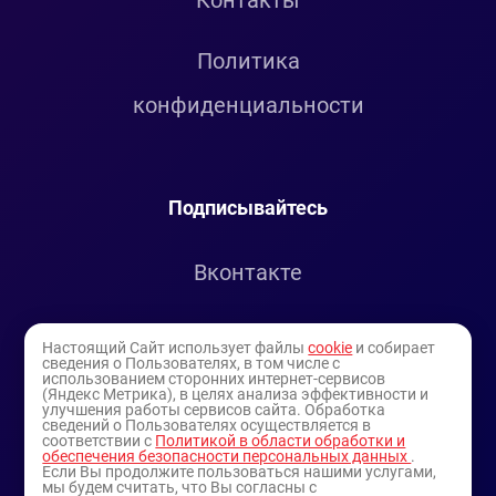
Контакты
Политика
конфиденциальности
Подписывайтесь
Вконтакте
Telegram
Настоящий Сайт использует файлы
cookie
и собирает
сведения о Пользователях, в том числе с
использованием сторонних интернет-сервисов
Youtube
(Яндекс Метрика), в целях анализа эффективности и
улучшения работы сервисов сайта. Обработка
сведений о Пользователях осуществляется в
соответствии с
Политикой в области обработки и
обеспечения безопасности персональных данных
.
Если Вы продолжите пользоваться нашими услугами,
мы будем считать, что Вы согласны с