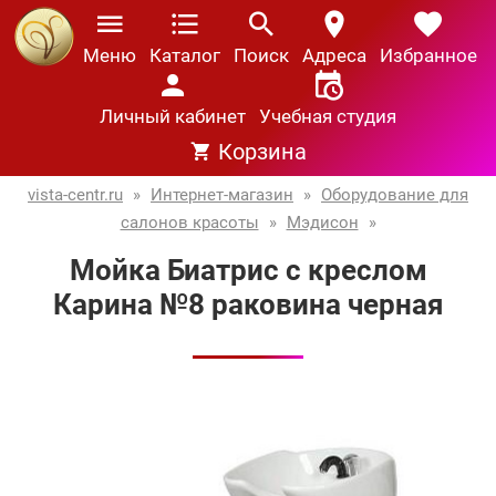
Меню
Каталог
Поиск
Адреса
Избранное
Личный кабинет
Учебная студия
Корзина
vista-centr.ru
»
Интернет-магазин
»
Оборудование для
салонов красоты
»
Мэдисон
»
Мойка Биатрис с креслом
Карина №8 раковина черная