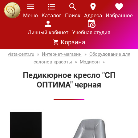
Меню
Каталог
Поиск
Адреса
Избранное
Личный кабинет
Учебная студия
Корзина
vista-centr.ru
»
Интернет-магазин
»
Оборудование для
салонов красоты
»
Мэдисон
»
Педикюрное кресло "СП
ОПТИМА" черная