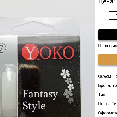
Цена:
Цена в и
Объем: н
Бренд:
Yo
Типсы
Ногти. Т
Оформите