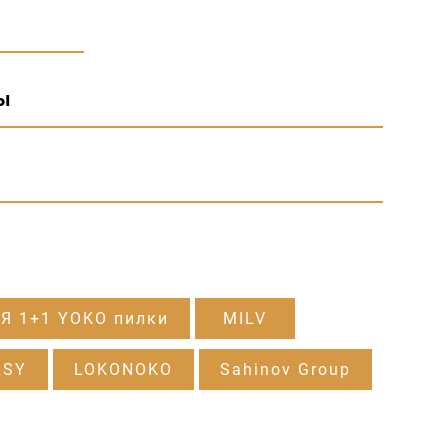
ы
Я 1+1 YOKO пилки
MILV
RSY
LOKONOKO
Sahinov Group