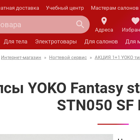
атная доставка
Учебный центр
Мастерам салонов
Адреса
Избра
Для тела
Электротовары
Для салонов
Для 
Интернет-магазин
»
Ногтевой сервис
»
АКЦИЯ 1+1 YOKO т
псы YOKO Fantasy st
STN050 SF 