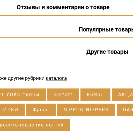
Отзывы и комментарии о товаре
Популярные товар
Другие товары
кже другие рубрики
каталога
+1 YOKO типсы
Gel*off
RuNail
АКЦИ
 ПИЛКИ
Фреза
NIPPON NIPPERS
DA
восстановление ногтей