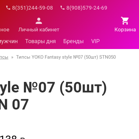
8(351)244-59-08
8(908)579-24-69
нное
Личный кабинет
Корзина
мужчин
Товары дня
Бренды
VIP
ипсы
»
Типсы YOKO Fantasy style №07 (50шт) STN050
yle №07 (50шт)
N 07