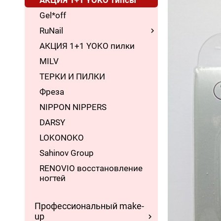
АКЦИЯ 1+1 YOKO типсы
Gel*off
RuNail
АКЦИЯ 1+1 YOKO пилки
MILV
ТЕРКИ И ПИЛКИ
Фреза
NIPPON NIPPERS
DARSY
LOKONOKO
Sahinov Group
RENOVIO восстановление
ногтей
Профессиональный make-
up