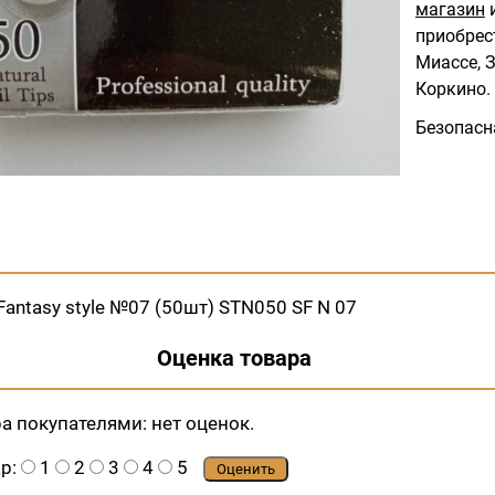
магазин
и
приобрес
Миассе, З
Коркино.
Безопасн
antasy style №07 (50шт) STN050 SF N 07
Оценка товара
ра покупателями:
нет оценок.
ар:
1
2
3
4
5
Оценить