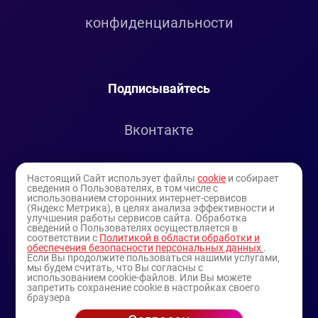
конфиденциальности
Подписывайтесь
Вконтакте
Telegram
Настоящий Сайт использует файлы
cookie
и собирает
сведения о Пользователях, в том числе с
использованием сторонних интернет-сервисов
Youtube
(Яндекс Метрика), в целях анализа эффективности и
улучшения работы сервисов сайта. Обработка
сведений о Пользователях осуществляется в
соответствии с
Политикой в области обработки и
обеспечения безопасности персональных данных
.
Если Вы продолжите пользоваться нашими услугами,
мы будем считать, что Вы согласны с
использованием cookie-файлов. Или Вы можете
запретить сохранение cookie в настройках своего
браузера