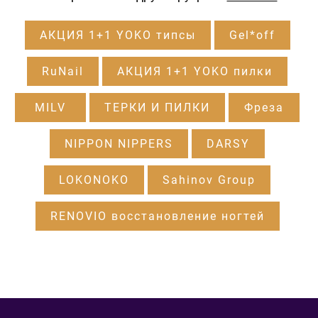
АКЦИЯ 1+1 YOKO типсы
Gel*off
RuNail
АКЦИЯ 1+1 YOKO пилки
MILV
ТЕРКИ И ПИЛКИ
Фреза
NIPPON NIPPERS
DARSY
LOKONOKO
Sahinov Group
RENOVIO восстановление ногтей