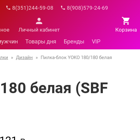
8(351)244-59-08
8(908)579-24-69
нное
Личный кабинет
Корзина
мужчин
Товары дня
Бренды
VIP
илки
»
Дизайн
»
Пилка-блок YOKO 180/180 белая
180 белая (SBF