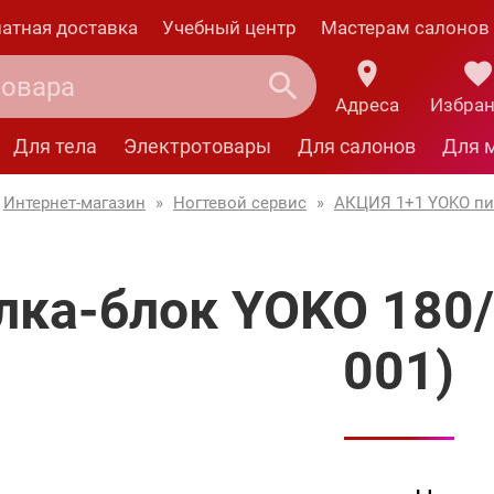
атная доставка
Учебный центр
Мастерам салонов
Адреса
Избра
Для тела
Электротовары
Для салонов
Для 
Интернет-магазин
»
Ногтевой сервис
»
АКЦИЯ 1+1 YOKO п
лка-блок YOKO 180/
001)