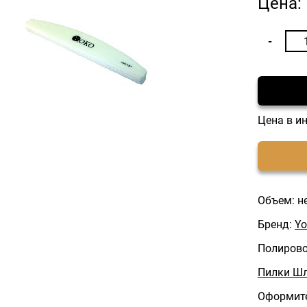
Цена:
Цена в и
Объем: н
Бренд:
Yo
Полирово
Пилки Ш
Оформите