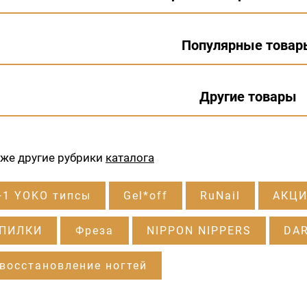
Популярные товар
Другие товары
кже другие рубрики
каталога
+1 YOKO типсы
Gel*off
RuNail
АКЦИ
 ПИЛКИ
Фреза
NIPPON NIPPERS
DA
восстановление ногтей