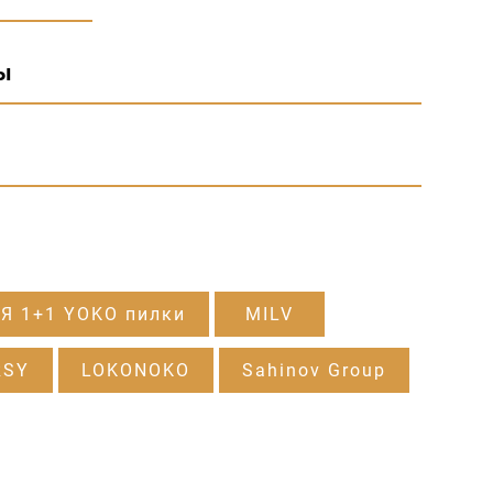
ы
Я 1+1 YOKO пилки
MILV
RSY
LOKONOKO
Sahinov Group