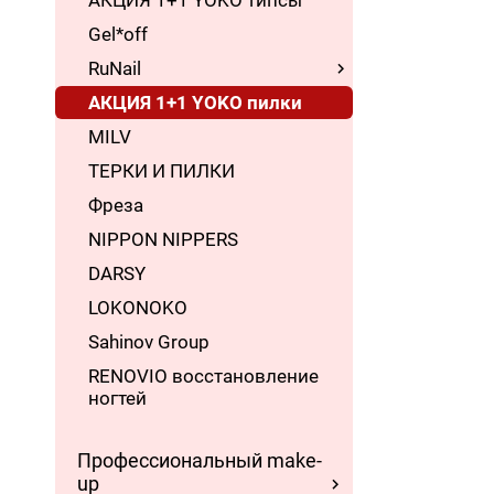
АКЦИЯ 1+1 YOKO типсы
Gel*off
RuNail
АКЦИЯ 1+1 YOKO пилки
MILV
ТЕРКИ И ПИЛКИ
Фреза
NIPPON NIPPERS
DARSY
LOKONOKO
Sahinov Group
RENOVIO восстановление
ногтей
Профессиональный make-
up