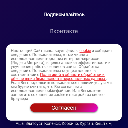
Подписывайтесь
Вконтакте
Telegram
Настоящий Сайт использует файлы
cookie
и собирает
сведения о Пользователях, в том числе с
использованием сторонних интернет-сервисов
Youtube
(Яндекс Метрика), в целях анализа эффективности и
улучшения работы сервисов сайта. Обработка
сведений о Пользователях осуществляется в
соответствии с
Политикой в области обработки и
обеспечения безопасности персональных данных
.
Если Вы продолжите пользоваться нашими услугами,
мы будем считать, что Вы согласны с
использованием cookie-файлов. Или Вы можете
запретить сохранение cookie в настройках своего
браузера
Согласен
© 1994-2025
— торговая витрина ИП Булатов В.А.
(профессиональная косметика)
Аша, Златоуст, Копейск, Коркино, Курган, Кыштым,