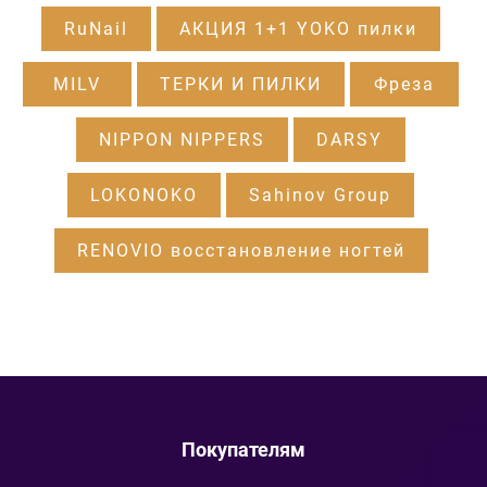
RuNail
АКЦИЯ 1+1 YOKO пилки
MILV
ТЕРКИ И ПИЛКИ
Фреза
NIPPON NIPPERS
DARSY
LOKONOKO
Sahinov Group
RENOVIO восстановление ногтей
Покупателям