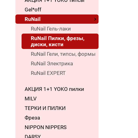
АКЦИЯ 1+1 YOKO типсы
Gel*off
RuNail
RuNail Гель-лаки
RuNail Пилки, фрезы,
диски, кисти
RuNail Гели, типсы, формы
RuNail Электрика
RuNail EXPERT
АКЦИЯ 1+1 YOKO пилки
MILV
ТЕРКИ И ПИЛКИ
Фреза
NIPPON NIPPERS
DARSY