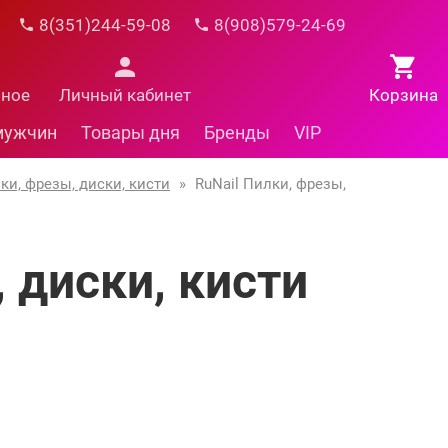
8(351)244-59-08
8(908)579-24-69
нное
Личный кабинет
Корзина
мужчин
Товары дня
Бренды
VIP
ки, фрезы, диски, кисти
»
RuNail Пилки, фрезы,
 диски, кисти