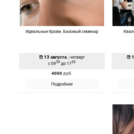
Идеальные брови. Базовый семинар
Квал
13 августа
1
, четверг
30
30
с 09
до 17
4000
руб.
Подробнее