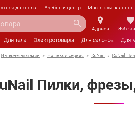
атная доставка
Учебный центр
Мастерам салонов
Адреса
Избра
Для тела
Электротовары
Для салонов
Для 
Интернет-магазин
»
Ногтевой сервис
»
RuNail
»
RuNail Пил
uNail Пилки, фрезы,