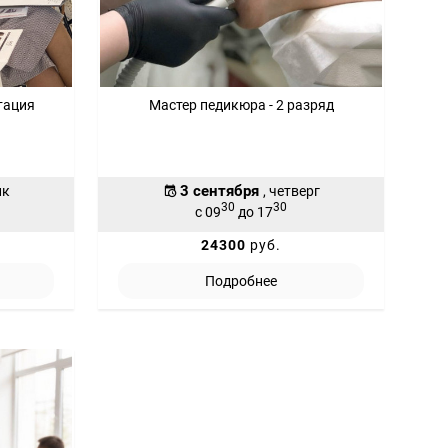
тация
Мастер педикюра - 2 разряд
3 сентября
ик
, четверг
30
30
с 09
до 17
24300
руб.
Подробнее