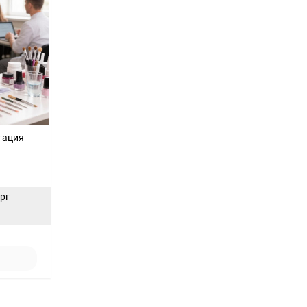
тация
ерг