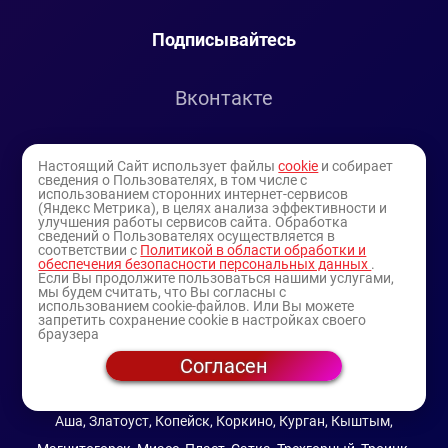
Подписывайтесь
Вконтакте
Telegram
Настоящий Сайт использует файлы
cookie
и собирает
сведения о Пользователях, в том числе с
использованием сторонних интернет-сервисов
Youtube
(Яндекс Метрика), в целях анализа эффективности и
улучшения работы сервисов сайта. Обработка
сведений о Пользователях осуществляется в
соответствии с
Политикой в области обработки и
обеспечения безопасности персональных данных
.
Если Вы продолжите пользоваться нашими услугами,
мы будем считать, что Вы согласны с
использованием cookie-файлов. Или Вы можете
запретить сохранение cookie в настройках своего
браузера
Согласен
© 1994-2025
— торговая витрина ИП Булатов В.А.
(профессиональная косметика)
Аша, Златоуст, Копейск, Коркино, Курган, Кыштым,