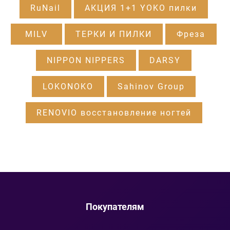
RuNail
АКЦИЯ 1+1 YOKO пилки
MILV
ТЕРКИ И ПИЛКИ
Фреза
NIPPON NIPPERS
DARSY
LOKONOKO
Sahinov Group
RENOVIO восстановление ногтей
Покупателям