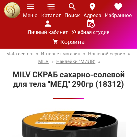
Меню
Каталог
Поиск
Адреса
Избранное
Личный кабинет
Учебная студия
Корзина
vista-centr.ru
»
Интернет-магазин
»
Ногтевой сервис
»
MILV
»
Наклейки "МИЛВ"
»
MILV СКРАБ сахарно-солевой
для тела "МЕД" 290гр (18312)