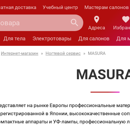
атная доставка
Учебный центр
Мастерам салонов
Адреса
Избра
Для тела
Электротовары
Для салонов
Для 
Интернет-магазин
»
Ногтевой сервис
»
MASURA
MASUR
едставляет на рынке Европы профессиональные мате
арегистрированной в Японии, высококачественные соп
компактные аппараты и УФ-лампы, профессиональную 