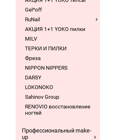
АКЦИЯ 1+1 YOKO типсы
Gel*off
RuNail
АКЦИЯ 1+1 YOKO пилки
MILV
ТЕРКИ И ПИЛКИ
Фреза
NIPPON NIPPERS
DARSY
LOKONOKO
Sahinov Group
RENOVIO восстановление
ногтей
Профессиональный make-
up