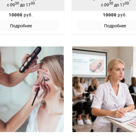
30
30
30
30
с 09
до 17
с 09
до 17
10000
руб.
10000
руб.
Подробнее
Подробнее