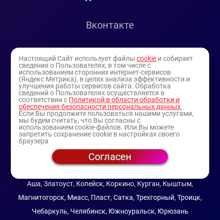
Вконтакте
Telegram
Настоящий Сайт использует файлы
cookie
и собирает
сведения о Пользователях, в том числе с
использованием сторонних интернет-сервисов
Youtube
(Яндекс Метрика), в целях анализа эффективности и
улучшения работы сервисов сайта. Обработка
сведений о Пользователях осуществляется в
соответствии с
Политикой в области обработки и
обеспечения безопасности персональных данных
.
Если Вы продолжите пользоваться нашими услугами,
мы будем считать, что Вы согласны с
использованием cookie-файлов. Или Вы можете
запретить сохранение cookie в настройках своего
браузера
Согласен
© 1994-2025
— торговая витрина ИП Булатов В.А.
(профессиональная косметика)
Аша, Златоуст, Копейск, Коркино, Курган, Кыштым,
Магнитогорск, Миасс, Пласт, Сатка, Трехгорный, Троицк,
Чебаркуль, Челябинск, Южноуральск, Юрюзань