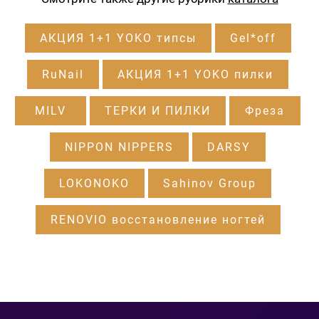
АКЦИЯ 1+1 YOKO типсы
Gel*off
RuNail
АКЦИЯ 1+1 YOKO пилки
MILV
ТЕРКИ И ПИЛКИ
Фреза
NIPPON NIPPERS
DARSY
LOKONOKO
Sahinov Group
RENOVIO восстановление ногтей