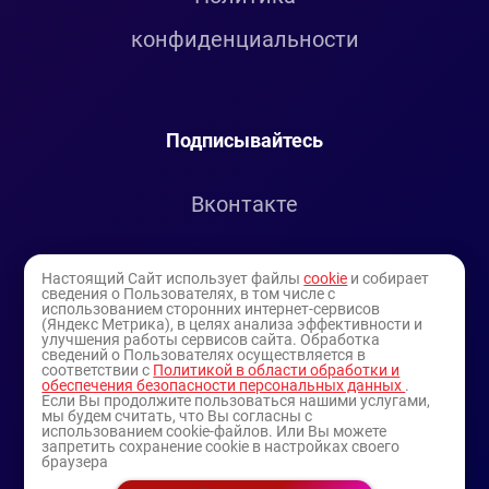
конфиденциальности
Подписывайтесь
Вконтакте
Telegram
Настоящий Сайт использует файлы
cookie
и собирает
сведения о Пользователях, в том числе с
использованием сторонних интернет-сервисов
Youtube
(Яндекс Метрика), в целях анализа эффективности и
улучшения работы сервисов сайта. Обработка
сведений о Пользователях осуществляется в
соответствии с
Политикой в области обработки и
обеспечения безопасности персональных данных
.
Если Вы продолжите пользоваться нашими услугами,
мы будем считать, что Вы согласны с
использованием cookie-файлов. Или Вы можете
запретить сохранение cookie в настройках своего
браузера