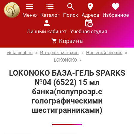
Меню
Каталог
Поиск
Адреса
Избранное
Личный кабинет
Учебная студия
Корзина
vista-centr.ru
»
Интернет-магазин
»
Ногтевой сервис
»
LOKONOKO
»
LOKONOKO БАЗА-ГЕЛЬ SPARKS
№04 (6522) 15 мл
банка(полупрозр.с
голографическими
шестигранниками)