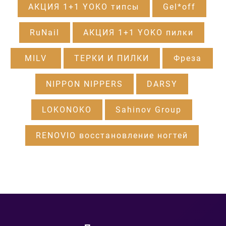
АКЦИЯ 1+1 YOKO типсы
Gel*off
RuNail
АКЦИЯ 1+1 YOKO пилки
MILV
ТЕРКИ И ПИЛКИ
Фреза
NIPPON NIPPERS
DARSY
LOKONOKO
Sahinov Group
RENOVIO восстановление ногтей