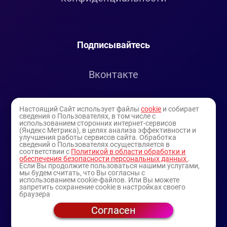
Подписывайтесь
Вконтакте
Telegram
Настоящий Сайт использует файлы
cookie
и собирает
сведения о Пользователях, в том числе с
использованием сторонних интернет-сервисов
Youtube
(Яндекс Метрика), в целях анализа эффективности и
улучшения работы сервисов сайта. Обработка
сведений о Пользователях осуществляется в
соответствии с
Политикой в области обработки и
обеспечения безопасности персональных данных
.
Если Вы продолжите пользоваться нашими услугами,
мы будем считать, что Вы согласны с
использованием cookie-файлов. Или Вы можете
запретить сохранение cookie в настройках своего
браузера
Согласен
© 1994-2025
— торговая витрина ИП Булатов В.А.
(профессиональная косметика)