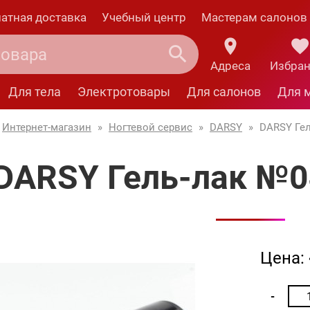
атная доставка
Учебный центр
Мастерам салонов
Адреса
Избра
Для тела
Электротовары
Для салонов
Для 
Интернет-магазин
»
Ногтевой сервис
»
DARSY
»
DARSY Гел
DARSY Гель-лак №0
Цена: