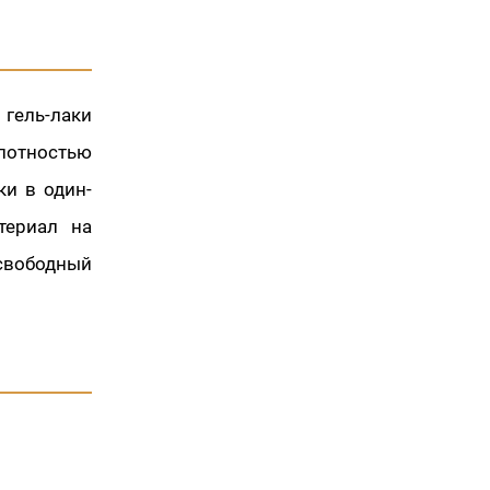
 гель-лаки
плотностью
ки в один-
териал на
свободный