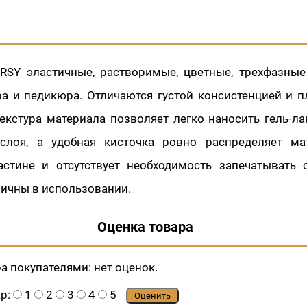
ARSY эластичные, растворимые, цветные, трехфазные
а и педикюра. Отличаются густой консистенцией и 
екстура материала позволяет легко наносить гель-ла
слоя, а удобная кисточка ровно распределяет ма
астине и отсутствует необходимость запечатывать 
мичны в использовании.
Оценка товара
ра покупателями:
нет оценок.
ар:
1
2
3
4
5
Оценить