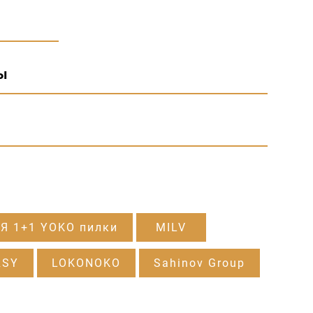
ы
Я 1+1 YOKO пилки
MILV
RSY
LOKONOKO
Sahinov Group