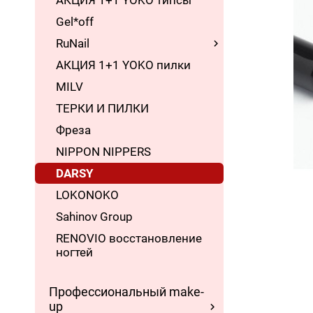
АКЦИЯ 1+1 YOKO типсы
Gel*off
RuNail
АКЦИЯ 1+1 YOKO пилки
MILV
ТЕРКИ И ПИЛКИ
Фреза
NIPPON NIPPERS
DARSY
LOKONOKO
Sahinov Group
RENOVIO восстановление
ногтей
Профессиональный make-
up