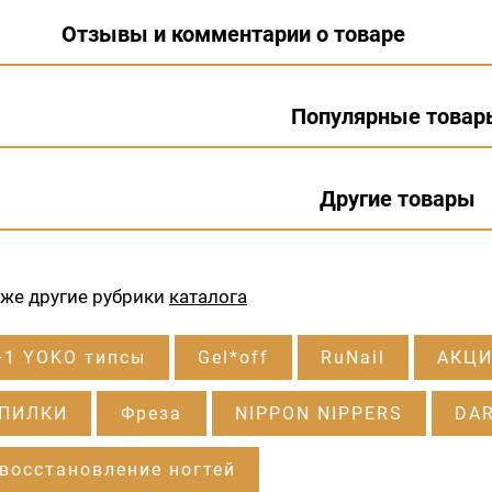
Отзывы и комментарии о товаре
Популярные товар
Другие товары
кже другие рубрики
каталога
+1 YOKO типсы
Gel*off
RuNail
АКЦИ
 ПИЛКИ
Фреза
NIPPON NIPPERS
DA
восстановление ногтей