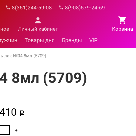
8(351)244-59-08
8(908)579-24-69
нное
Личный кабинет
Корзина
мужчин
Товары дня
Бренды
VIP
ь-лак №04 8мл (5709)
4 8мл (5709)
410
a