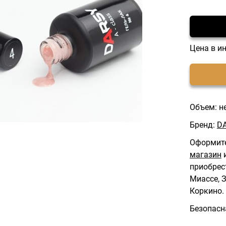
Цена в и
Объем: н
Бренд:
D
Оформите
магазин
и
приобрес
Миассе, З
Коркино.
Безопасн