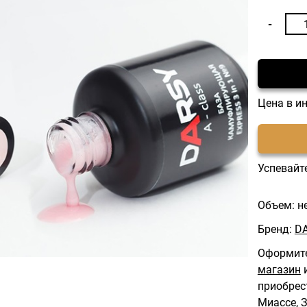
Цена в и
Успевайте
Объем: н
Бренд:
D
Оформите
магазин
и
приобрес
Миассе, З