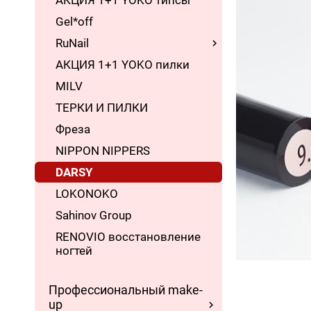
АКЦИЯ 1+1 YOKO типсы
Gel*off
RuNail
АКЦИЯ 1+1 YOKO пилки
MILV
ТЕРКИ И ПИЛКИ
Фреза
NIPPON NIPPERS
DARSY
LOKONOKO
Sahinov Group
RENOVIO восстановление
ногтей
Профессиональный make-
up