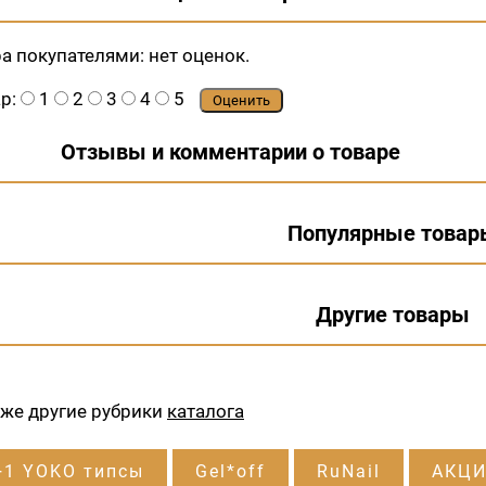
ра покупателями:
нет оценок.
ар:
1
2
3
4
5
Оценить
Отзывы и комментарии о товаре
Популярные товар
Другие товары
кже другие рубрики
каталога
+1 YOKO типсы
Gel*off
RuNail
АКЦИ