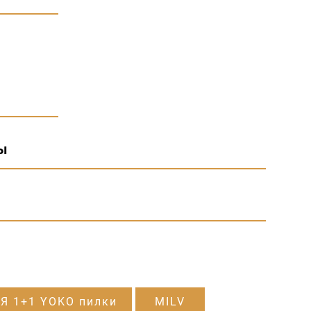
ы
Я 1+1 YOKO пилки
MILV