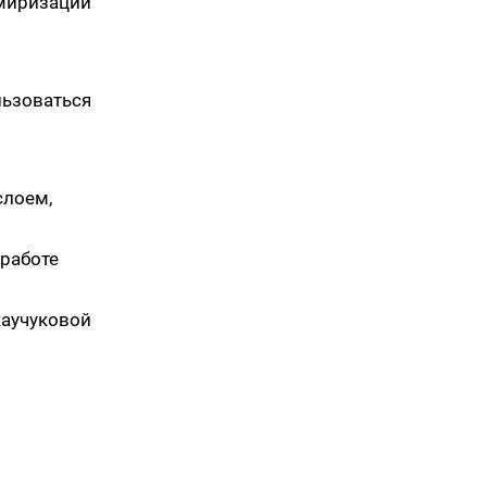
миризации
ьзоваться
слоем,
 работе
каучуковой