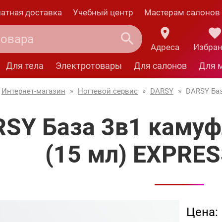
атная доставка
Учебный центр
Мастерам салонов
Адреса
Избра
Для тела
Электротовары
Для салонов
Для 
Интернет-магазин
»
Ногтевой сервис
»
DARSY
»
DARSY Баз
RSY База 3в1 каму
(15 мл) EXPRES
Цена: