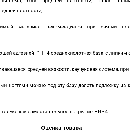
 система, база средней плотности, после поли
редней плотности,
римый материал, рекомендуется при снятии пол
ошей адгезией, PH - 4 среднекислотная база, с липким 
ающаяся, средней вязкости, каучуковая система, при
ми ногтями можно под эту базу делать подложку из 
 только как самостаятельное покрытие, PH - 4
Оценка товара