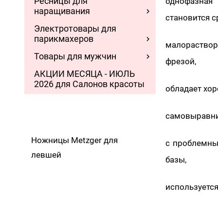
Ресницы для
однофазная
наращивания
становится с
Электротовары для
парикмахеров
малораство
Товары для мужчин
фрезой,
АКЦИИ МЕСЯЦА - ИЮЛЬ
2026 для Салонов красоты
обладает хор
самовыравнив
Ножницы Metzger для
с проблемны
левшей
базы,
используется