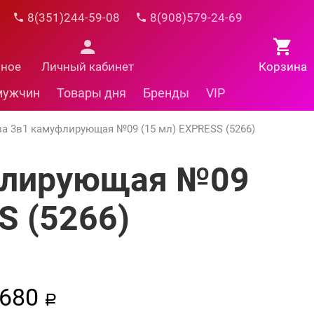
8(351)244-59-08
8(908)579-24-69
нное
Личный кабинет
Корзина
мужчин
Товары дня
Бренды
VIP
а 3в1 камуфлирующая №09 (15 мл) EXPRESS (5266)
флирующая №09
S (5266)
680
a