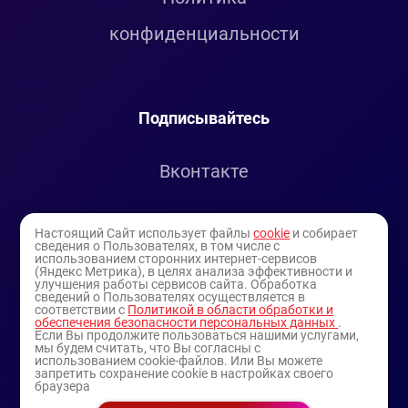
конфиденциальности
Подписывайтесь
Вконтакте
Telegram
Настоящий Сайт использует файлы
cookie
и собирает
сведения о Пользователях, в том числе с
использованием сторонних интернет-сервисов
Youtube
(Яндекс Метрика), в целях анализа эффективности и
улучшения работы сервисов сайта. Обработка
сведений о Пользователях осуществляется в
соответствии с
Политикой в области обработки и
обеспечения безопасности персональных данных
.
Если Вы продолжите пользоваться нашими услугами,
мы будем считать, что Вы согласны с
использованием cookie-файлов. Или Вы можете
запретить сохранение cookie в настройках своего
браузера