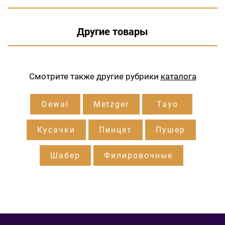
Другие товары
Смотрите также другие рубрики
каталога
Dewal
Metzger
Tayo
Кусачки
Пинцет
Пушер
Шабер
Филировочные