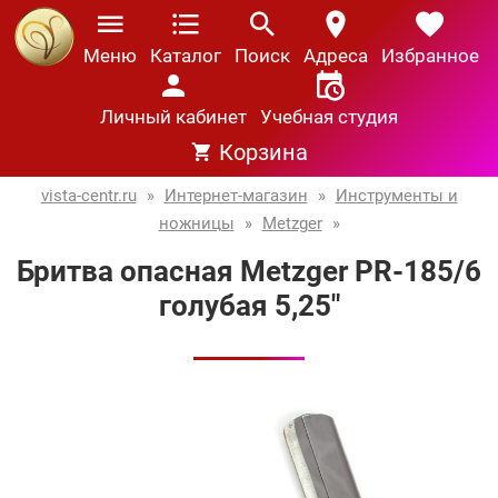
Меню
Каталог
Поиск
Адреса
Избранное
Личный кабинет
Учебная студия
Корзина
vista-centr.ru
»
Интернет-магазин
»
Инструменты и
ножницы
»
Metzger
»
Бритва опасная Metzger PR-185/6
голубая 5,25"