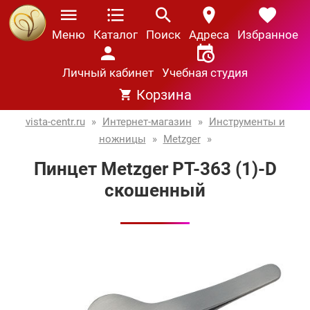
Меню
Каталог
Поиск
Адреса
Избранное
Личный кабинет
Учебная студия
Корзина
vista-centr.ru
»
Интернет-магазин
»
Инструменты и
ножницы
»
Metzger
»
Пинцет Metzger PT-363 (1)-D
скошенный