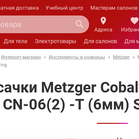
атная доставка
Учебный центр
Мастерам салонов
Адреса
Избра
Для тела
Электротовары
Для салонов
Для 
Интернет-магазин
»
Инструменты и ножницы
»
Metzger
»
ring
сачки Metzger Cobal
CN-06(2) -Т (6мм) S