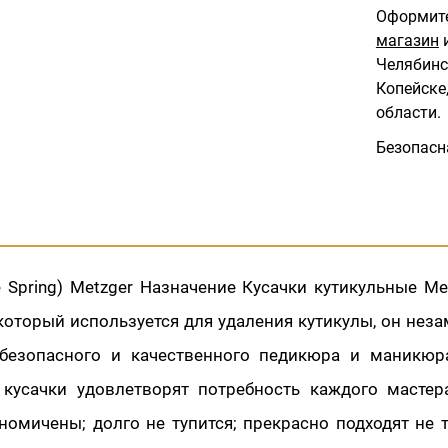
Оформите
магазин
и
Челябинс
Копейске,
области.
Безопасн
le Spring) Metzger Назначение Кусачки кутикульные Met
который используется для удаления кутикулы, он нез
безопасного и качественного педикюра и маникюр
 кусачки удовлетворят потребность каждого мастера
номичены; долго не тупится; прекрасно подходят не 