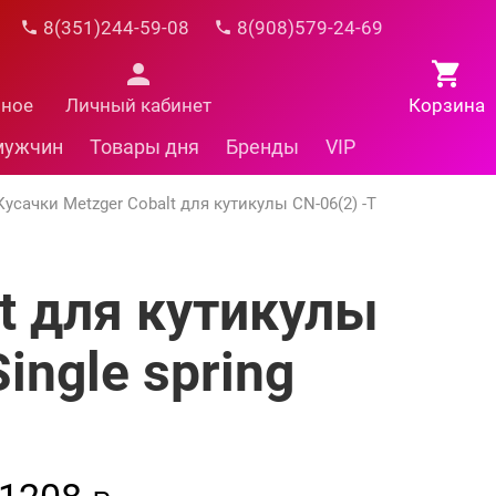
8(351)244-59-08
8(908)579-24-69
нное
Личный кабинет
Корзина
мужчин
Товары дня
Бренды
VIP
Кусачки Metzger Cobalt для кутикулы CN-06(2) -Т
t для кутикулы
ingle spring