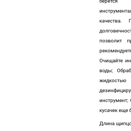
берется 
инструмента
качества.
долговечност
позволит п
рекомендует
Очищайте ин
воды; Обра
жидкостью 
дезинфицир
инструмент;
кусачек еще 
Длина щипцов