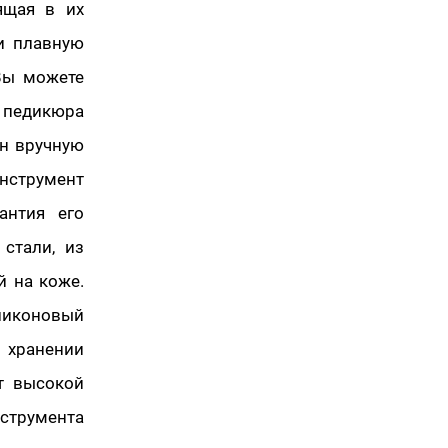
ящая в их
и плавную
 Вы можете
 педикюра
ен вручную
нструмент
антия его
стали, из
й на коже.
ликоновый
 хранении
т высокой
струмента