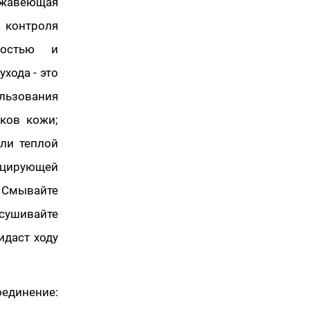
авеющая
о контроля
ностью и
хода - это
льзования
ков кожи;
ли теплой
ицирующей
Смывайте
сушивайте
идаст ходу
оединение: