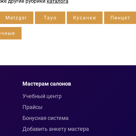
кже другие рубрики
каталога
Metzger
Tayo
Кусачки
Пинцет
очные
Мастерам салонов
Учебный центр
Прайсы
Бонусная система
Добавить анкету мастера