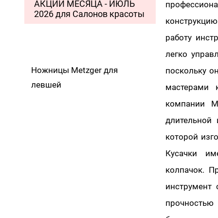
АКЦИИ МЕСЯЦА - ИЮЛЬ
профессиона
2026 для Салонов красоты
конструкцию
работу инст
легко управ
Ножницы Metzger для
поскольку о
левшей
мастерами 
компании M
длительной 
которой изг
Кусачки им
колпачок. П
инструмент 
прочностью 