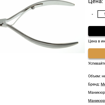
Цена:
Цена в и
Успевайте
Объем: н
Бренд:
Me
Маникюр
Маникюрн