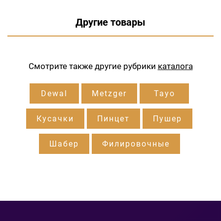
Другие товары
Смотрите также другие рубрики
каталога
Dewal
Metzger
Tayo
Кусачки
Пинцет
Пушер
Шабер
Филировочные