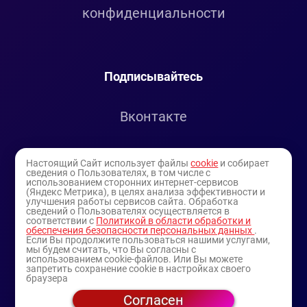
конфиденциальности
Подписывайтесь
Вконтакте
Telegram
Настоящий Сайт использует файлы
cookie
и собирает
сведения о Пользователях, в том числе с
использованием сторонних интернет-сервисов
Youtube
(Яндекс Метрика), в целях анализа эффективности и
улучшения работы сервисов сайта. Обработка
сведений о Пользователях осуществляется в
соответствии с
Политикой в области обработки и
обеспечения безопасности персональных данных
.
Если Вы продолжите пользоваться нашими услугами,
мы будем считать, что Вы согласны с
использованием cookie-файлов. Или Вы можете
запретить сохранение cookie в настройках своего
браузера
Согласен
© 1994-2025
— торговая витрина ИП Булатов В.А.