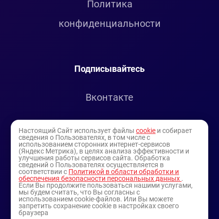
Политика
конфиденциальности
Подписывайтесь
Вконтакте
Telegram
Настоящий Сайт использует файлы
cookie
и собирает
сведения о Пользователях, в том числе с
использованием сторонних интернет-сервисов
Youtube
(Яндекс Метрика), в целях анализа эффективности и
улучшения работы сервисов сайта. Обработка
сведений о Пользователях осуществляется в
соответствии с
Политикой в области обработки и
обеспечения безопасности персональных данных
.
Если Вы продолжите пользоваться нашими услугами,
мы будем считать, что Вы согласны с
использованием cookie-файлов. Или Вы можете
запретить сохранение cookie в настройках своего
браузера