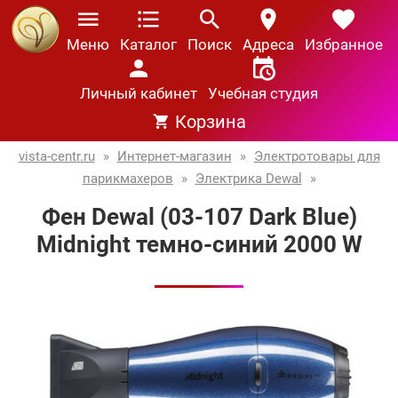
Меню
Каталог
Поиск
Адреса
Избранное
Личный кабинет
Учебная студия
Корзина
vista-centr.ru
»
Интернет-магазин
»
Электротовары для
парикмахеров
»
Электрика Dewal
»
Фен Dewal (03-107 Dark Blue)
Midnight темно-синий 2000 W