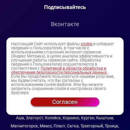
Подписывайтесь
Вконтакте
Telegram
Настоящий Сайт использует файлы
cookie
и собирает
сведения о Пользователях, в том числе с
использованием сторонних интернет-сервисов
Youtube
(Яндекс Метрика), в целях анализа эффективности и
улучшения работы сервисов сайта. Обработка
сведений о Пользователях осуществляется в
соответствии с
Политикой в области обработки и
обеспечения безопасности персональных данных
.
Если Вы продолжите пользоваться нашими услугами,
мы будем считать, что Вы согласны с
использованием cookie-файлов. Или Вы можете
запретить сохранение cookie в настройках своего
браузера
Согласен
© 1994-2025
— торговая витрина ИП Булатов В.А.
(профессиональная косметика)
Аша, Златоуст, Копейск, Коркино, Курган, Кыштым,
Магнитогорск, Миасс, Пласт, Сатка, Трехгорный, Троицк,