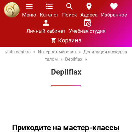
Меню
Каталог
Поиск
Адреса
Избранное
Личный кабинет
Учебная студия
Корзина
vista-centr.ru
»
Интернет-магазин
»
Депиляция и уход за
телом
»
Depilflax
»
Depilflax
Приходите на мастер-классы