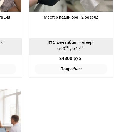
тация
Мастер педикюра - 2 разряд
3 сентября
ик
, четверг
30
30
с 09
до 17
24300
руб.
Подробнее