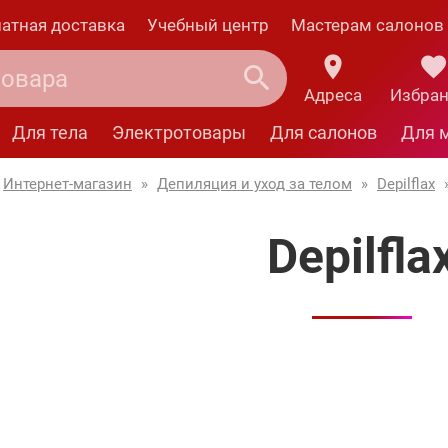
атная доставка
Учебный центр
Мастерам салонов
Адреса
Избра
Для тела
Электротовары
Для салонов
Для 
Интернет-магазин
»
Депиляция и уход за телом
»
Depilflax
Depilfla