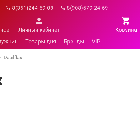
8(351)244-59-08
8(908)579-24-69
нное
Личный кабинет
Корзина
мужчин
Товары дня
Бренды
VIP
»
Depilflax
x