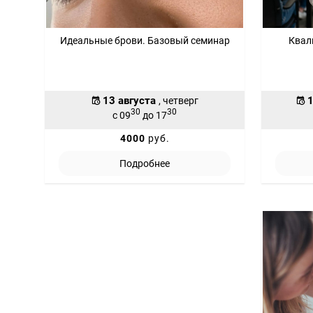
Идеальные брови. Базовый семинар
Квал
13 августа
1
, четверг
30
30
с 09
до 17
4000
руб.
Подробнее