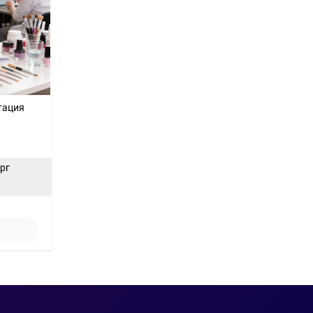
тация
ерг